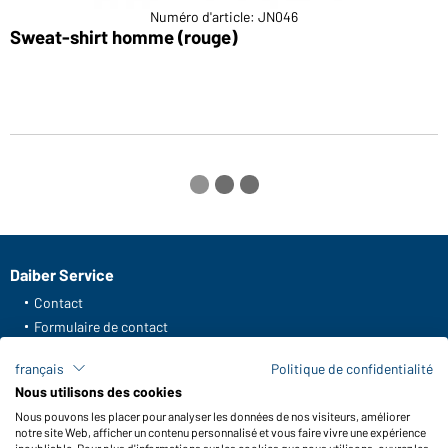
Numéro d'article: JN046
Sweat-shirt homme (rouge)
S
Daiber Service
Contact
Formulaire de contact
Frais de transport
français
Politique de confidentialité
FAQ / Manuel d' utilisation
Nous utilisons des cookies
Vérifier le stock
Nous pouvons les placer pour analyser les données de nos visiteurs, améliorer
Reporting system according to whistleblower protection act
notre site Web, afficher un contenu personnalisé et vous faire vivre une expérience