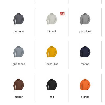
carbone
ciment
gris-chiné
gris-foncé
jaune-d'or
marine
marron
noir
orange