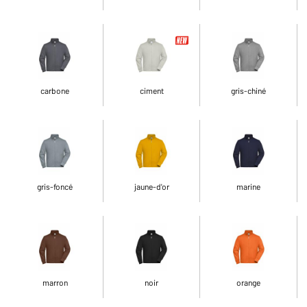
carbone
ciment
gris-chiné
gris-foncé
jaune-d'or
marine
marron
noir
orange