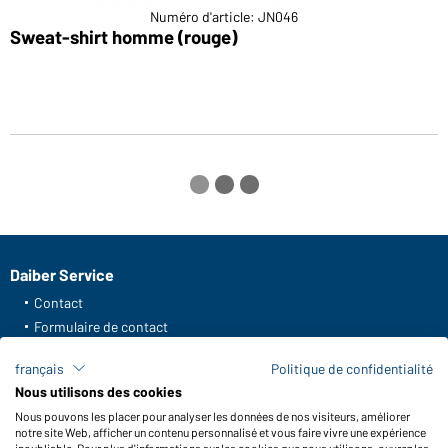
Numéro d'article: JN046
Sweat-shirt homme (rouge)
S
Daiber Service
Contact
Formulaire de contact
Frais de transport
français
Politique de confidentialité
FAQ / Manuel d' utilisation
Nous utilisons des cookies
Vérifier le stock
Nous pouvons les placer pour analyser les données de nos visiteurs, améliorer
Reporting system according to whistleblower protection act
notre site Web, afficher un contenu personnalisé et vous faire vivre une expérience