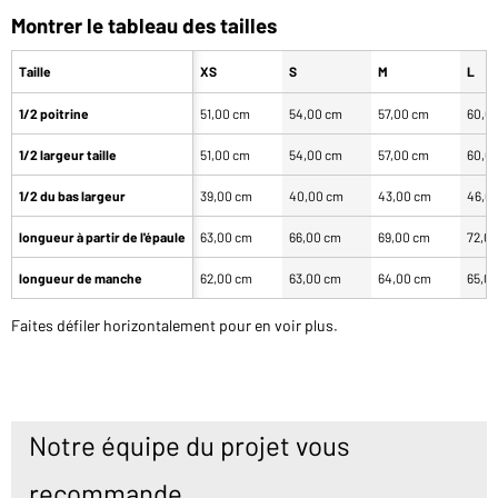
Montrer le tableau des tailles
Taille
XS
S
M
L
1/2 poitrine
51,00 cm
54,00 cm
57,00 cm
60,0
1/2 largeur taille
51,00 cm
54,00 cm
57,00 cm
60,0
1/2 du bas largeur
39,00 cm
40,00 cm
43,00 cm
46,0
longueur à partir de l'épaule
63,00 cm
66,00 cm
69,00 cm
72,0
longueur de manche
62,00 cm
63,00 cm
64,00 cm
65,0
Faites défiler horizontalement pour en voir plus.
Notre équipe du projet vous
recommande