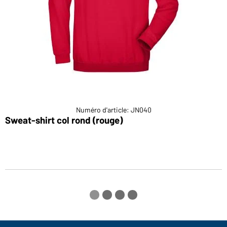
Numéro d'article: JN040
Sweat-shirt col rond (rouge)
S