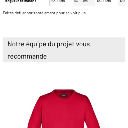
longueur de manche
62,00 cm
63,00 cm
64,00 cm
65,0
Faites défiler horizontalement pour en voir plus.
Notre équipe du projet vous
recommande