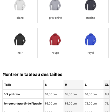
blanc
gris-chiné
marine
noir
rouge
royal
Montrer le tableau des tailles
Taille
S
M
L
XL
1/2 poitrine
52,00 cm
55,00 cm
58,00 cm
61,0
longueur à partir de l'épaule
66,00 cm
69,00 cm
72,00 cm
75,0