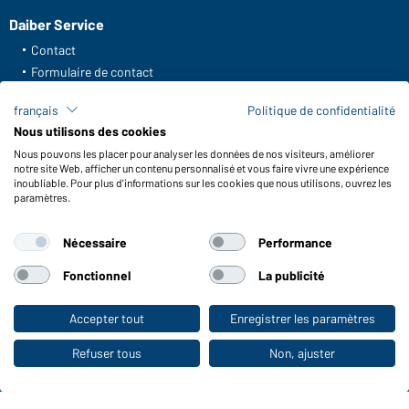
Daiber Service
Contact
Formulaire de contact
Frais de transport
français
Politique de confidentialité
FAQ / Manuel d' utilisation
Nous utilisons des cookies
Vérifier le stock
Nous pouvons les placer pour analyser les données de nos visiteurs, améliorer
Reporting system according to whistleblower protection act
notre site Web, afficher un contenu personnalisé et vous faire vivre une expérience
inoubliable. Pour plus d'informations sur les cookies que nous utilisons, ouvrez les
Fonctions et entretien
paramètres.
Caractéristiques du produit
Nécessaire
Performance
Conseils d'entretien
Tailles
Fonctionnel
La publicité
Couleurs
Accepter tout
Enregistrer les paramètres
Vers la boutique pour particuliers
WORKWEAR COLLECTION
Refuser tous
Non, ajuster
Le choix idéal pour les professionnels :
découvrir la collection !