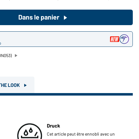
Devenez client maintenant!
Dans le panier
Voudriez-vous acheter des
produits pour votre besoin privé?
o
Chemin d'accès au shop des
clients finaux
JN053)
THE LOOK
Druck
Cet article peut être ennobli avec un