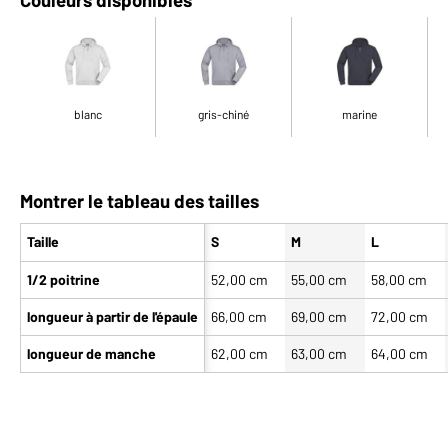
blanc
gris-chiné
marine
Montrer le tableau des tailles
Taille
S
M
L
1/2 poitrine
52,00 cm
55,00 cm
58,00 cm
longueur à partir de l'épaule
66,00 cm
69,00 cm
72,00 cm
longueur de manche
62,00 cm
63,00 cm
64,00 cm