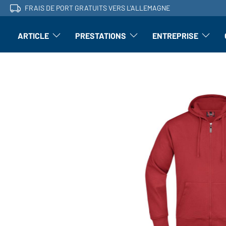
FRAIS DE PORT GRATUITS VERS L'ALLEMAGNE
ARTICLE
PRESTATIONS
ENTREPRISE
l'article : Ouvrir le sous-menu
Perfectionnement : ouvrir le sous-men
L'entrepri