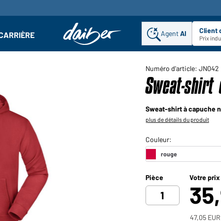
Client
Agent
AI
CARRIÈRE
u
se : Ouvrir le sous-menu
Prix ind
Numéro d'article: JN042
Sweat-shirt
Sweat-shirt à capuche 
plus de détails du produit
Pièce
Votre prix
35
47,05 EUR 