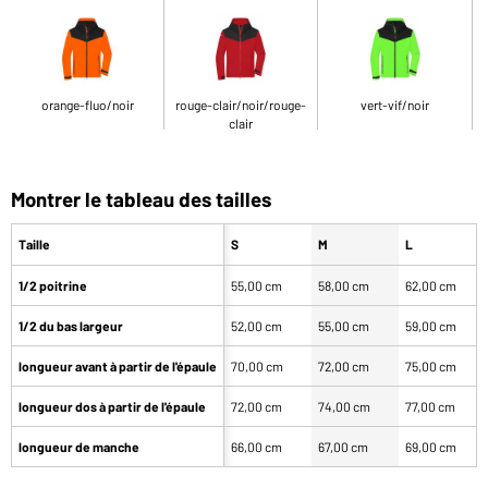
orange-fluo/noir
rouge-clair/noir/rouge-
vert-vif/noir
clair
Montrer le tableau des tailles
Taille
S
M
L
1/2 poitrine
55,00 cm
58,00 cm
62,00 cm
1/2 du bas largeur
52,00 cm
55,00 cm
59,00 cm
longueur avant à partir de l'épaule
70,00 cm
72,00 cm
75,00 cm
longueur dos à partir de l'épaule
72,00 cm
74,00 cm
77,00 cm
longueur de manche
66,00 cm
67,00 cm
69,00 cm