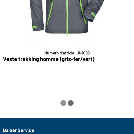
Numéro d'article: JN1098
Veste trekking homme (gris-fer/vert)
V
Daiber Service