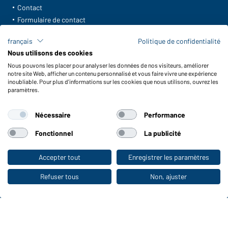
Contact
Formulaire de contact
Frais de transport
français
Politique de confidentialité
FAQ / Manuel d' utilisation
Nous utilisons des cookies
Vérifier le stock
Nous pouvons les placer pour analyser les données de nos visiteurs, améliorer
Reporting system according to whistleblower protection act
notre site Web, afficher un contenu personnalisé et vous faire vivre une expérience
inoubliable. Pour plus d'informations sur les cookies que nous utilisons, ouvrez les
Fonctions et entretien
paramètres.
Caractéristiques du produit
Nécessaire
Performance
Conseils d'entretien
Tailles
Fonctionnel
La publicité
Couleurs
Accepter tout
Enregistrer les paramètres
Vers la boutique pour particuliers
WORKWEAR COLLECTION
Refuser tous
Non, ajuster
Le choix idéal pour les professionnels :
découvrir la collection !