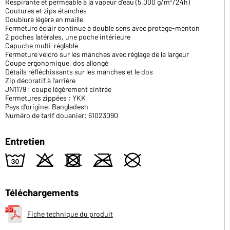
Respirante et perméable à la vapeur d'eau (5.000 g/m²/24h)
Coutures et zips étanches
Doublure légère en maille
Fermeture éclair continue à double sens avec protège-menton
2 poches latérales, une poche intérieure
Capuche multi-réglable
Fermeture velcro sur les manches avec réglage de la largeur
Coupe ergonomique, dos allongé
Détails réfléchissants sur les manches et le dos
Zip décoratif à l'arrière
JN1179 : coupe légèrement cintrée
Fermetures zippées : YKK
Pays d'origine: Bangladesh
Numéro de tarif douanier: 61023090
Entretien
w
o
d
m
U
Téléchargements
Fiche technique du produit