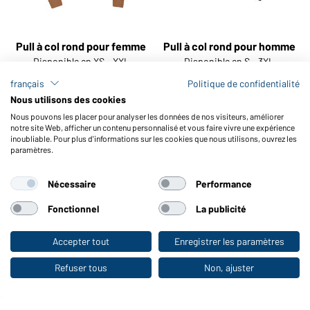
Pull à col rond pour femme
Pull à col rond pour homme
Disponible en XS - XXL
Disponible en S - 3XL
français
Politique de confidentialité
Numéro d'article:
JN1313
Numéro d'article:
JN1314
Nous utilisons des cookies
Nous pouvons les placer pour analyser les données de nos visiteurs, améliorer
notre site Web, afficher un contenu personnalisé et vous faire vivre une expérience
inoubliable. Pour plus d'informations sur les cookies que nous utilisons, ouvrez les
paramètres.
Nécessaire
Performance
Fonctionnel
La publicité
Accepter tout
Enregistrer les paramètres
Vers la boutique pour particuliers
Refuser tous
Non, ajuster