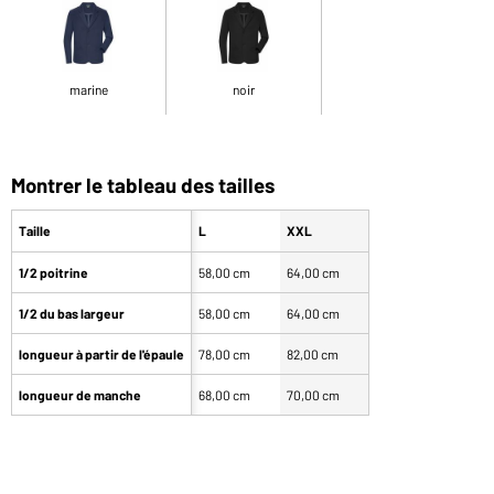
marine
noir
Montrer le tableau des tailles
Taille
L
XXL
1/2 poitrine
58,00 cm
64,00 cm
1/2 du bas largeur
58,00 cm
64,00 cm
longueur à partir de l'épaule
78,00 cm
82,00 cm
longueur de manche
68,00 cm
70,00 cm