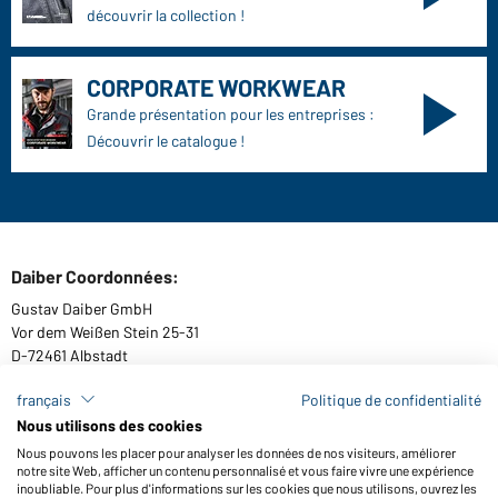
découvrir la collection !
CORPORATE WORKWEAR
Grande présentation pour les entreprises :
Découvrir le catalogue !
Daiber Coordonnées:
Gustav Daiber GmbH
Vor dem Weißen Stein 25-31
D-72461 Albstadt
français
Politique de confidentialité
Nous utilisons des cookies
Télécharger ou commander catalogues
Nous pouvons les placer pour analyser les données de nos visiteurs, améliorer
notre site Web, afficher un contenu personnalisé et vous faire vivre une expérience
Lien aux catalogues
inoubliable. Pour plus d'informations sur les cookies que nous utilisons, ouvrez les