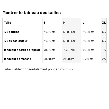
Montrer le tableau des tailles
Taille
S
M
L
XL
1/2 poitrine
46,00 cm
50,00 cm
54,00 cm
58,0
1/2 du bas largeur
46,00 cm
50,00 cm
54,00 cm
58,0
longueur à partir de l'épaule
70,00 cm
72,00 cm
74,00 cm
76,0
longueur de manche
20,50 cm
21,00 cm
21,50 cm
23,0
Faites défiler horizontalement pour en voir plus.