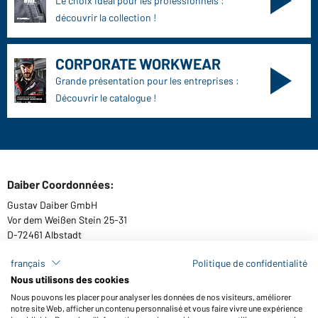
Le choix idéal pour les professionnels :
découvrir la collection !
CORPORATE WORKWEAR
Grande présentation pour les entreprises :
Découvrir le catalogue !
Daiber Coordonnées:
Gustav Daiber GmbH
Vor dem Weißen Stein 25-31
D-72461 Albstadt
français
Politique de confidentialité
Nous utilisons des cookies
Télécharger ou commander catalogues
Nous pouvons les placer pour analyser les données de nos visiteurs, améliorer
notre site Web, afficher un contenu personnalisé et vous faire vivre une expérience
Lien aux catalogues