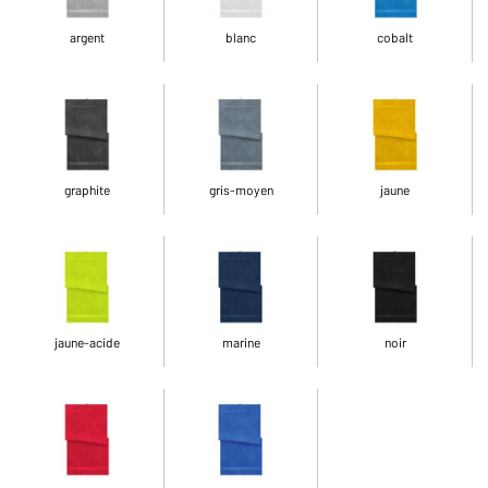
argent
blanc
cobalt
graphite
gris-moyen
jaune
jaune-acide
marine
noir