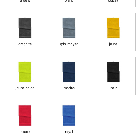
graphite
gris-moyen
jaune
jaune-acide
marine
noir
rouge
royal