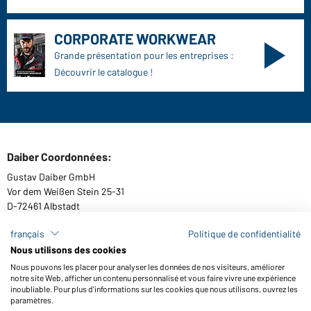
CORPORATE WORKWEAR
Grande présentation pour les entreprises :
Découvrir le catalogue !
Daiber Coordonnées:
Gustav Daiber GmbH
Vor dem Weißen Stein 25-31
D-72461 Albstadt
français
Politique de confidentialité
Nous utilisons des cookies
Télécharger ou commander catalogues
Nous pouvons les placer pour analyser les données de nos visiteurs, améliorer
notre site Web, afficher un contenu personnalisé et vous faire vivre une expérience
Lien aux catalogues
inoubliable. Pour plus d'informations sur les cookies que nous utilisons, ouvrez les
paramètres.