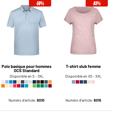
-58%
-83%
Devenez client maintenant!
Voudriez-vous acheter des
produits pour votre besoin privé?
Chemin d'accès au shop des
clients finaux
Polo basique pour hommes
T-shirt slub femme
OCS Standard
Disponible en S - 3XL
Disponible en XS - XXL
Numéro d'article:
8010
Numéro d'article:
8015