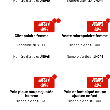
Numéro d'article:
JN040
Numéro d'article:
JN041
JUSQU'À
JUSQU'À
-69%
-69%
Gilet polaire femme
Veste micropolaire femme
Disponible en S - XXL
Disponible en S - XXL
Numéro d'article:
JN048
Numéro d'article:
JN049
JUSQU'À
JUSQU'À
-58%
-83%
Polo piqué coupe ajustée
Polo enfant piqué coupe
homme
ajustée enfant
Disponible en S - 3XL
Disponible en XS - XXL