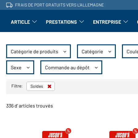
FRAIS DE PORT GRATUITS VERS L'ALLEMAGNE
ARTICLE
PRESTATIONS
ENTREPRISE
l'article : Ouvrir le sous-menu
Perfectionnement : ouvrir le sous-men
L'entrepri
Catégorie de produits
Catégorie
Coul
Sexe
Commande au dépôt
Filtre:
Soldes
336 d' articles trouvés
JUSQU'À
JUSQU'À