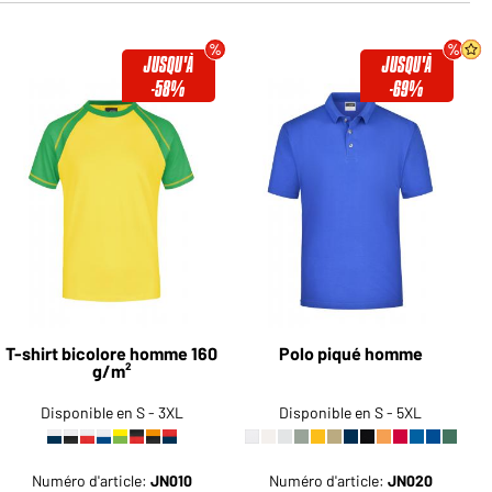
JUSQU'À
JUSQU'À
-58%
-69%
T-shirt bicolore homme 160
Polo piqué homme
g/m²
Disponible en S - 3XL
Disponible en S - 5XL
Numéro d'article:
JN010
Numéro d'article:
JN020