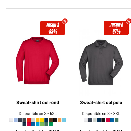
JUSQU'À
JUSQU'À
-83%
-67%
Sweat-shirt col rond
Sweat-shirt col polo
Disponible en S - 5XL
Disponible en S - XXL