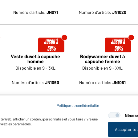
Numéro d'article:
JN071
Numéro d'article:
JN1020
JUSQU'À
JUSQU'À
-58%
-58%
Veste duvet à capuche
Bodywarmer duvet à
homme
capuche femme
Disponible en S - 3XL
Disponible en S - XXL
Numéro d'article:
JN1060
Numéro d'article:
JN1061
Politique de confidentialité
JUSQU'À
JUSQU'À
Nécess
-58%
-83%
te Web, afficher un contenu personnalisé et vous faire vivre une
uvrez les paramètres.
Veste matelassée homme
Veste softshell sport
Accepter to
femme
Disponible en S - 3XL