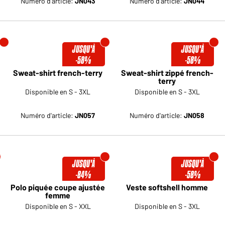
Numéro d'article:
JN043
Numéro d'article:
JN044
JUSQU'À
JUSQU'À
-58%
-58%
Sweat-shirt french-terry
Sweat-shirt zippé french-
terry
Disponible en S - 3XL
Disponible en S - 3XL
Numéro d'article:
JN057
Numéro d'article:
JN058
JUSQU'À
JUSQU'À
-84%
-58%
Polo piquée coupe ajustée
Veste softshell homme
femme
Disponible en S - XXL
Disponible en S - 3XL