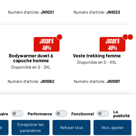
Numéro d'article:
JN1021
Numéro d'article:
JN1022
JUSQU'À
JUSQU'À
-58%
-69%
Bodywarmer duvet à
Veste trekking femme
capuche homme
Disponible en S - XXL
Disponible en S - 3XL
Numéro d'article:
JN1062
Numéro d'article:
JN1097
JUSQU'À
JUSQU'À
La
aire
Performance
Fonctionnel
publicité
-58%
-58%
Veste d'hiver femme
Veste d'hiver homme
Enregistrer les
ut
Refuser tous
Non, ajuster
paramètres
Disponible en S - XXL
Disponible en S - 3XL