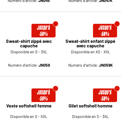
Numéro d'article:
JN045
Numéro d'article:
JN047K
JUSQU'À
JUSQU'À
-58%
-58%
Sweat-shirt zippé avec
Sweat-shirt enfant zippé
capuche
avec capuche
Disponible en S - 3XL
Disponible en XS - XXL
Numéro d'article:
JN059
Numéro d'article:
JN059K
JUSQU'À
JUSQU'À
-58%
-58%
Veste softshell femme
Gilet softshell homme
Disponible en S - XXL
Disponible en S - 3XL