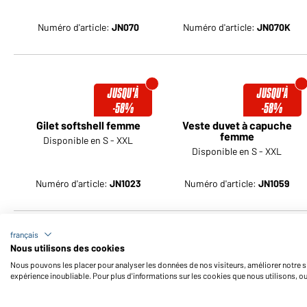
Numéro d'article:
JN070
Numéro d'article:
JN070K
JUSQU'À
JUSQU'À
-58%
-58%
Gilet softshell femme
Veste duvet à capuche
femme
Disponible en S - XXL
Disponible en S - XXL
Numéro d'article:
JN1023
Numéro d'article:
JN1059
français
JUSQU'À
JUSQU'À
Nous utilisons des cookies
-69%
-58%
Nous pouvons les placer pour analyser les données de nos visiteurs, améliorer notre si
expérience inoubliable. Pour plus d'informations sur les cookies que nous utilisons, o
Veste trekking homme
Veste matelassée femme
Disponible en S - 3XL
Disponible en S - XXL