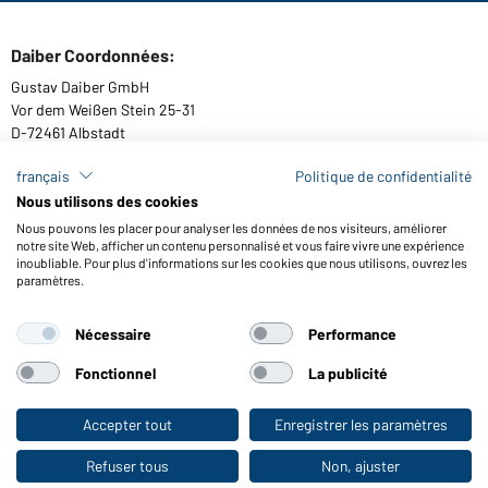
Daiber Coordonnées:
Gustav Daiber GmbH
Vor dem Weißen Stein 25-31
D-72461 Albstadt
français
Politique de confidentialité
Nous utilisons des cookies
Télécharger ou commander catalogues
Nous pouvons les placer pour analyser les données de nos visiteurs, améliorer
notre site Web, afficher un contenu personnalisé et vous faire vivre une expérience
Lien aux catalogues
inoubliable. Pour plus d'informations sur les cookies que nous utilisons, ouvrez les
paramètres.
Nécessaire
Performance
Conditions générales
Mentions légales
Protection des données
Paramètre de cookies
Accessibilité
Fonctionnel
La publicité
© 2026 Daiber
Accepter tout
Enregistrer les paramètres
Vers la boutique pour particuliers
Refuser tous
Non, ajuster