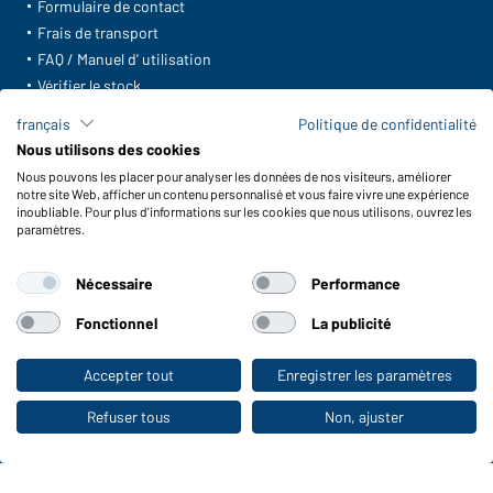
Formulaire de contact
Frais de transport
FAQ / Manuel d' utilisation
Vérifier le stock
Reporting system according to whistleblower protection act
français
Politique de confidentialité
Nous utilisons des cookies
Fonctions et entretien
Nous pouvons les placer pour analyser les données de nos visiteurs, améliorer
Caractéristiques du produit
notre site Web, afficher un contenu personnalisé et vous faire vivre une expérience
inoubliable. Pour plus d'informations sur les cookies que nous utilisons, ouvrez les
Conseils d'entretien
paramètres.
Tailles
Couleurs
Nécessaire
Performance
Fonctionnel
La publicité
WORKWEAR COLLECTION
Le choix idéal pour les professionnels :
Accepter tout
Enregistrer les paramètres
Vers la boutique pour particuliers
découvrir la collection !
Refuser tous
Non, ajuster
CORPORATE WORKWEAR
Grande présentation pour les entreprises :