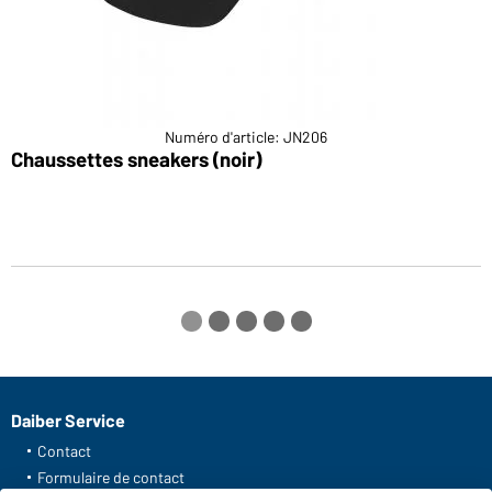
Numéro d'article: JN206
Chaussettes sneakers (noir)
C
Daiber Service
Contact
Formulaire de contact