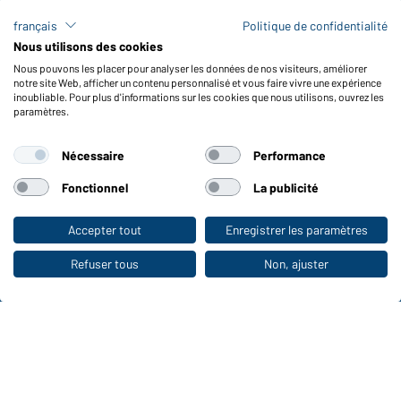
Frais de transport
français
Politique de confidentialité
FAQ / Manuel d' utilisation
Nous utilisons des cookies
Vérifier le stock
Nous pouvons les placer pour analyser les données de nos visiteurs, améliorer
Reporting system according to whistleblower protection act
notre site Web, afficher un contenu personnalisé et vous faire vivre une expérience
inoubliable. Pour plus d'informations sur les cookies que nous utilisons, ouvrez les
Fonctions et entretien
paramètres.
Caractéristiques du produit
Nécessaire
Performance
Conseils d'entretien
Tailles
Fonctionnel
La publicité
Couleurs
Accepter tout
Enregistrer les paramètres
Vers la boutique pour particuliers
WORKWEAR COLLECTION
Refuser tous
Non, ajuster
Le choix idéal pour les professionnels :
découvrir la collection !
CORPORATE WORKWEAR
Grande présentation pour les entreprises :
Découvrir le catalogue !