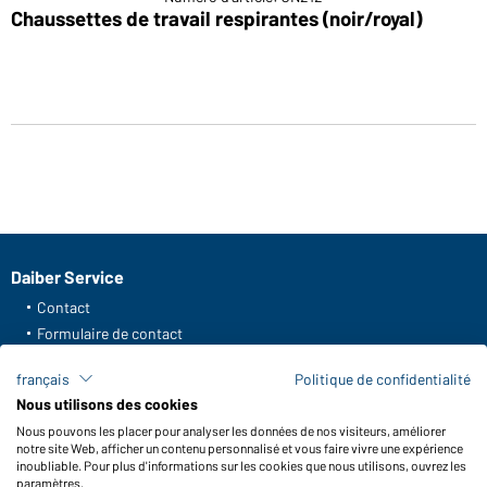
Chaussettes de travail respirantes (noir/royal)
Daiber Service
Contact
Formulaire de contact
Frais de transport
français
Politique de confidentialité
FAQ / Manuel d' utilisation
Nous utilisons des cookies
Vérifier le stock
Nous pouvons les placer pour analyser les données de nos visiteurs, améliorer
Reporting system according to whistleblower protection act
notre site Web, afficher un contenu personnalisé et vous faire vivre une expérience
inoubliable. Pour plus d'informations sur les cookies que nous utilisons, ouvrez les
Fonctions et entretien
paramètres.