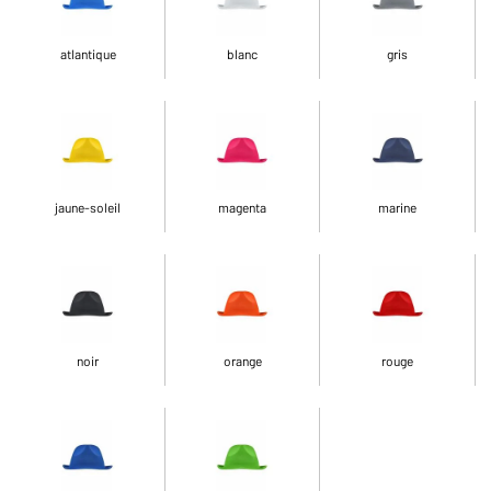
atlantique
blanc
gris
jaune-soleil
magenta
marine
noir
orange
rouge