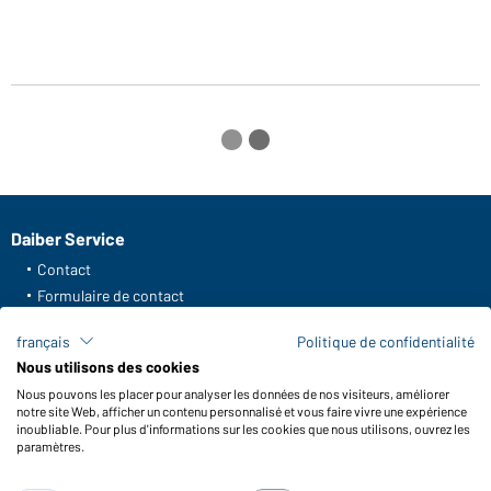
Daiber Service
Contact
Formulaire de contact
Frais de transport
français
Politique de confidentialité
FAQ / Manuel d' utilisation
Nous utilisons des cookies
Vérifier le stock
Nous pouvons les placer pour analyser les données de nos visiteurs, améliorer
Reporting system according to whistleblower protection act
notre site Web, afficher un contenu personnalisé et vous faire vivre une expérience
inoubliable. Pour plus d'informations sur les cookies que nous utilisons, ouvrez les
Fonctions et entretien
paramètres.
Caractéristiques du produit