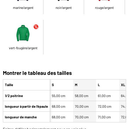
marine/argent
noir/argent
rouge/argent
vert-fougère/argent
Montrer le tableau des tailles
Taille
S
M
L
XL
1/2 poitrine
55,00 cm
58,00 cm
61,00 cm
64,0
longueur à partir de l'épaule
68,00 cm
70,00 cm
72,00 cm
74,0
longueur de manche
68,00 cm
70,00 cm
71,00 cm
72,0