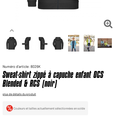
Voudriez-vous acheter des produits pour votre besoin
privé?
Chemin d'accès au shop des clients finaux

Numéro d'article: 8026K
Sweat-shirt zippé à capuche enfant OCS
Blended & RCS (noir)
plus de détails du produit
Couleurs et tailles actuellement sélectionnées en solde