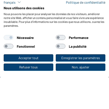
français
Politique de confidentialité
FAQ / Manuel d' utilisation
Nous utilisons des cookies
Vérifier le stock
Nous pouvons les placer pour analyser les données de nos visiteurs, améliorer
Reporting system according to whistleblower protection act
notre site Web, afficher un contenu personnalisé et vous faire vivre une expérience
inoubliable. Pour plus d'informations sur les cookies que nous utilisons, ouvrez les
Fonctions et entretien
paramètres.
Caractéristiques du produit
Nécessaire
Performance
Conseils d'entretien
Tailles
Fonctionnel
La publicité
Couleurs
Accepter tout
Enregistrer les paramètres
Vers la boutique pour particuliers
WORKWEAR COLLECTION
Refuser tous
Non, ajuster
Le choix idéal pour les professionnels :
découvrir la collection !
CORPORATE WORKWEAR
Grande présentation pour les entreprises :
Découvrir le catalogue !