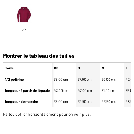
vin
Montrer le tableau des tailles
Taille
XS
S
M
L
1/2 poitrine
35,00 cm
37,00 cm
39,00 cm
42,0
longueur à partir de l'épaule
43,00 cm
47,00 cm
51,00 cm
55,0
longueur de manche
35,00 cm
39,50 cm
43,50 cm
48,5
Faites défiler horizontalement pour en voir plus.