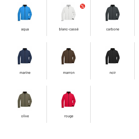
aqua
blanc-cassé
carbone
marine
marron
noir
olive
rouge