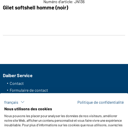
Numéro d'article: JN136
Gilet softshell homme (noir)
Daiber Service
Contact
Formulaire de contact
Frais de transport
français
Politique de confidentialité
FAQ / Manuel d' utilisation
Nous utilisons des cookies
Vérifier le stock
Nous pouvons les placer pour analyser les données de nos visiteurs, améliorer
Reporting system according to whistleblower protection act
notre site Web, afficher un contenu personnalisé et vous faire vivre une expérience
inoubliable. Pour plus d'informations sur les cookies que nous utilisons, ouvrez les