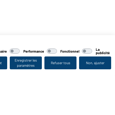
La
aire
Performance
Fonctionnel
publicité
Enregistrer les
ut
Refuser tous
Non, ajuster
paramètres
Vu en dernier
WORKWEAR COLLECTION
Le choix idéal pour les professionnels : découvrir la
collection !