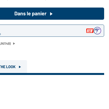
Devenez client maintenant!
Dans le panier
Voudriez-vous acheter des
produits pour votre besoin privé?
o
Chemin d'accès au shop des
clients finaux
JN1148)
THE LOOK