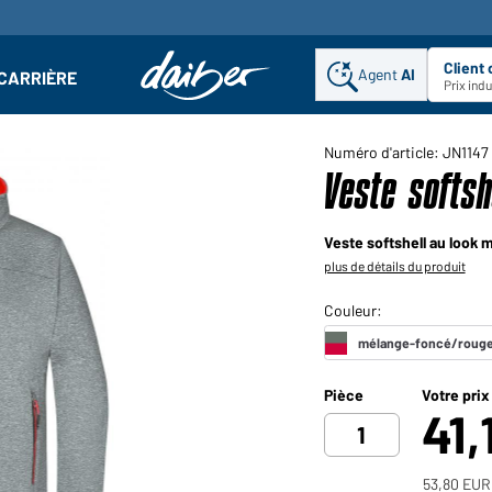
Client
Agent
AI
CARRIÈRE
u
se : Ouvrir le sous-menu
Prix ind
Numéro d'article: JN1147
Veste softs
Veste softshell au look 
plus de détails du produit
Pièce
Votre prix
41,
53,80 EUR 