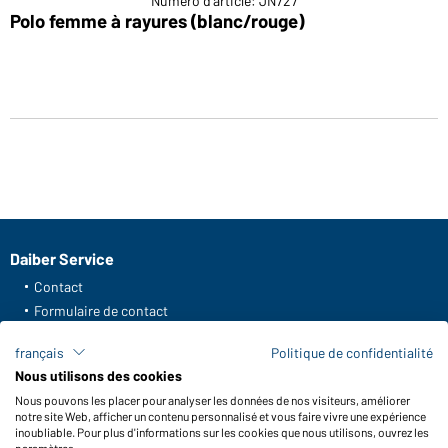
Numéro d'article: JN727
Polo femme à rayures (blanc/rouge)
Daiber Service
Contact
Formulaire de contact
Frais de transport
français
Politique de confidentialité
FAQ / Manuel d' utilisation
Nous utilisons des cookies
Vérifier le stock
Nous pouvons les placer pour analyser les données de nos visiteurs, améliorer
Reporting system according to whistleblower protection act
notre site Web, afficher un contenu personnalisé et vous faire vivre une expérience
inoubliable. Pour plus d'informations sur les cookies que nous utilisons, ouvrez les
Fonctions et entretien