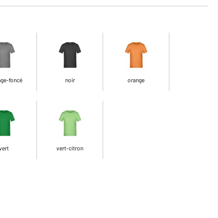
ge-foncé
noir
orange
vert
vert-citron