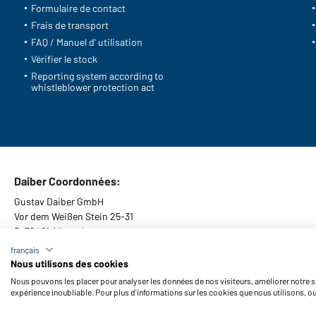
Formulaire de contact
Frais de transport
FAQ / Manuel d' utilisation
Vérifier le stock
Reporting system according to
whistleblower protection act
Daiber Coordonnées:
Gustav Daiber GmbH
Vor dem Weißen Stein 25-31
D-72461 Albstadt
français
Nous utilisons des cookies
Nous pouvons les placer pour analyser les données de nos visiteurs, améliorer notre si
Conditions générales
Mentions légales
Protection des données
expérience inoubliable. Pour plus d'informations sur les cookies que nous utilisons, o