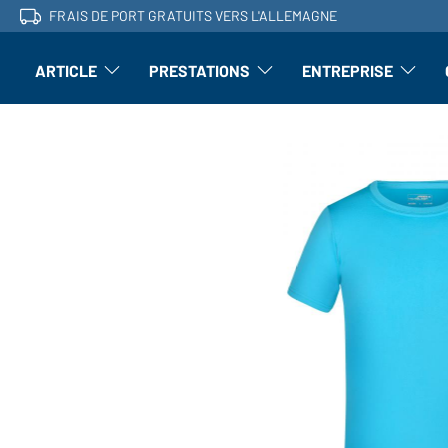
FRAIS DE PORT GRATUITS VERS L'ALLEMAGNE
ARTICLE
PRESTATIONS
ENTREPRISE
l'article : Ouvrir le sous-menu
Perfectionnement : ouvrir le sous-men
L'entrepri