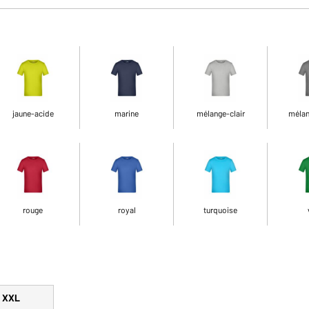
jaune-acide
marine
mélange-clair
mélan
rouge
royal
turquoise
XXL