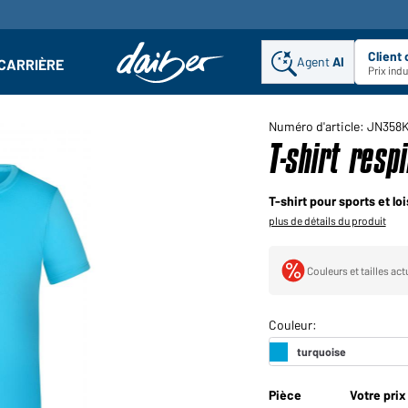
Client
Agent
AI
CARRIÈRE
u
se : Ouvrir le sous-menu
Prix ind
Numéro d'article: JN358
T-shirt resp
T-shirt pour sports et loi
plus de détails du produit
Couleurs et tailles ac
Pièce
Votre prix