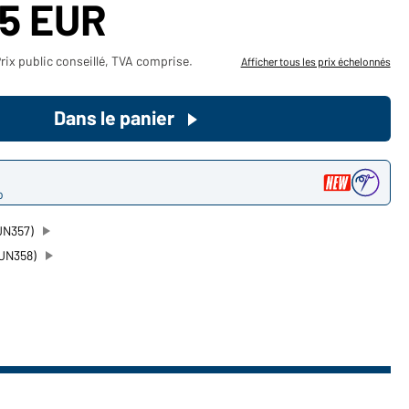
85 EUR
Devenez client maintenant!
rix public conseillé, TVA comprise.
Afficher tous les prix échelonnés
Voudriez-vous acheter des
produits pour votre besoin privé?
Dans le panier
Chemin d'accès au shop des
clients finaux
o
JN357)
JN358)