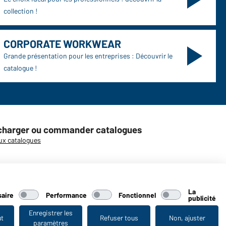
collection !
CORPORATE WORKWEAR
Grande présentation pour les entreprises : Découvrir le
catalogue !
charger ou commander catalogues
ux catalogues
La
aire
Performance
Fonctionnel
publicité
aiber
Enregistrer les
ut
Refuser tous
Non, ajuster
paramètres