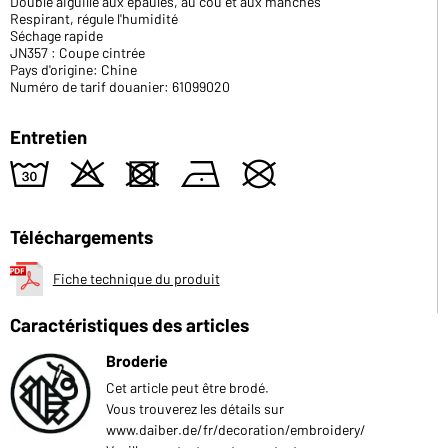
Double aiguille aux épaules, au cou et aux manches
Respirant, régule l'humidité
Séchage rapide
JN357 : Coupe cintrée
Pays d'origine: Chine
Numéro de tarif douanier: 61099020
Entretien
w
o
d
n
U
Téléchargements
Fiche technique du produit
Caractéristiques des articles
Broderie
Cet article peut être brodé.
Vous trouverez les détails sur
www.daiber.de/fr/decoration/embroidery/