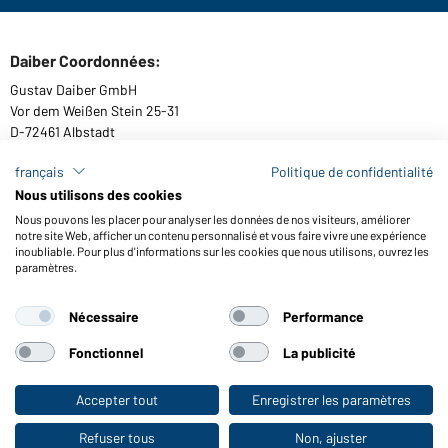
Daiber Coordonnées:
Gustav Daiber GmbH
Vor dem Weißen Stein 25-31
D-72461 Albstadt
français
Politique de confidentialité
Nous utilisons des cookies
Télécharger ou commander catalogues
Nous pouvons les placer pour analyser les données de nos visiteurs, améliorer
notre site Web, afficher un contenu personnalisé et vous faire vivre une expérience
Lien aux catalogues
inoubliable. Pour plus d'informations sur les cookies que nous utilisons, ouvrez les
paramètres.
Nécessaire
Performance
Conditions générales
Mentions légales
Protection des données
Paramètre de cookies
Accessibilité
Fonctionnel
La publicité
© 2026 Daiber
Accepter tout
Enregistrer les paramètres
Vers la boutique pour particuliers
Refuser tous
Non, ajuster