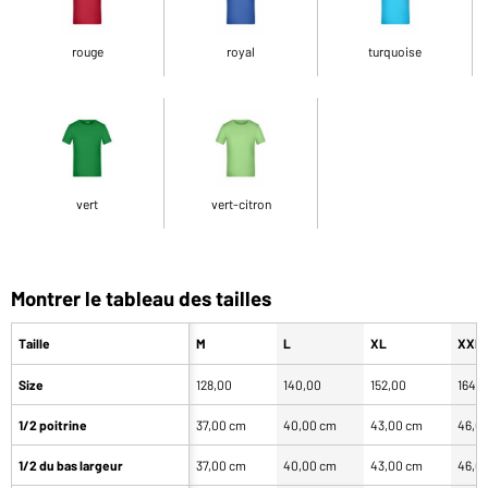
rouge
royal
turquoise
vert
vert-citron
Montrer le tableau des tailles
Taille
M
L
XL
XXL
Size
128,00
140,00
152,00
164,
1/2 poitrine
37,00 cm
40,00 cm
43,00 cm
46,0
1/2 du bas largeur
37,00 cm
40,00 cm
43,00 cm
46,0