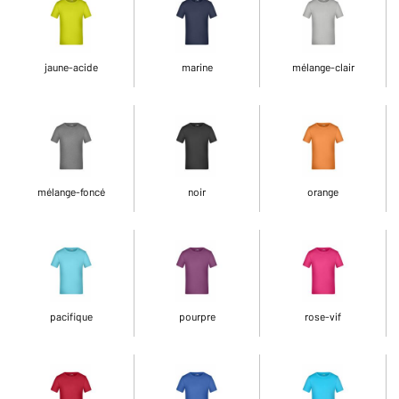
jaune-acide
marine
mélange-clair
mélange-foncé
noir
orange
pacifique
pourpre
rose-vif