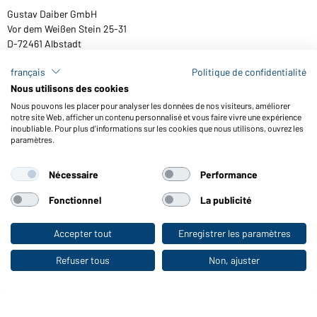
Gustav Daiber GmbH
Vor dem Weißen Stein 25-31
D-72461 Albstadt
français
Politique de confidentialité
Nous utilisons des cookies
Télécharger ou commander catalogues
Nous pouvons les placer pour analyser les données de nos visiteurs, améliorer
notre site Web, afficher un contenu personnalisé et vous faire vivre une expérience
Lien aux catalogues
inoubliable. Pour plus d'informations sur les cookies que nous utilisons, ouvrez les
paramètres.
Nécessaire
Performance
Conditions générales
Mentions légales
Protection des données
Paramètre de cookies
Accessibilité
Fonctionnel
La publicité
© 2026 Daiber
Accepter tout
Enregistrer les paramètres
Vers la boutique pour particuliers
Refuser tous
Non, ajuster