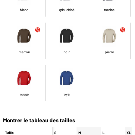
blanc
gris-chiné
marine
marron
noir
pierre
rouge
royal
Montrer le tableau des tailles
Taille
S
M
L
XL