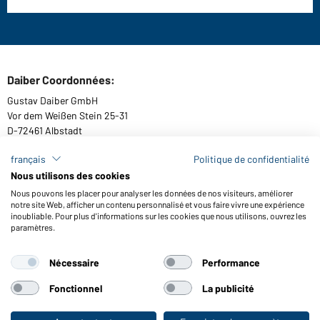
Daiber Coordonnées:
Gustav Daiber GmbH
Vor dem Weißen Stein 25-31
D-72461 Albstadt
français
Politique de confidentialité
Nous utilisons des cookies
Télécharger ou commander catalogues
Nous pouvons les placer pour analyser les données de nos visiteurs, améliorer
notre site Web, afficher un contenu personnalisé et vous faire vivre une expérience
Lien aux catalogues
inoubliable. Pour plus d'informations sur les cookies que nous utilisons, ouvrez les
paramètres.
Nécessaire
Performance
Conditions générales
Mentions légales
Protection des données
Paramètre de cookies
Accessibilité
Fonctionnel
La publicité
© 2026 Daiber