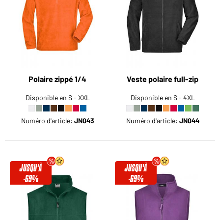
Voudriez-vous acheter des produits pour votre besoin
privé?
Chemin d'accès au shop des clients finaux
Polaire zippé 1/4
Veste polaire full-zip
Disponible en S - XXL
Disponible en S - 4XL
Numéro d'article:
JN043
Numéro d'article:
JN044
JUSQU'À
JUSQU'À
-69%
-69%