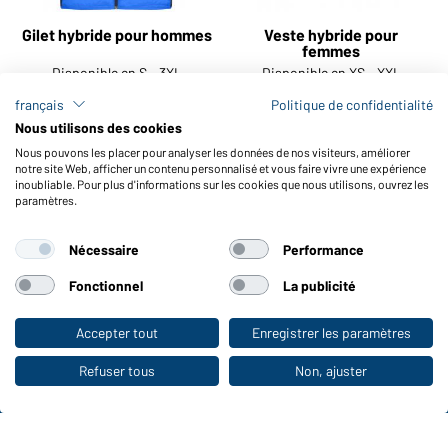
Gilet hybride pour hommes
Veste hybride pour
femmes
Disponible en S - 3XL
Disponible en XS - XXL
français
Politique de confidentialité
Numéro d'article:
JN1328
Numéro d'article:
JN1329
Nous utilisons des cookies
Nous pouvons les placer pour analyser les données de nos visiteurs, améliorer
notre site Web, afficher un contenu personnalisé et vous faire vivre une expérience
inoubliable. Pour plus d'informations sur les cookies que nous utilisons, ouvrez les
paramètres.
Indiquer
Nécessaire
Performance
d'autres
articles
Fonctionnel
La publicité
Accepter tout
Enregistrer les paramètres
Vers la boutique pour particuliers
Refuser tous
Non, ajuster
Daiber Service
Contact