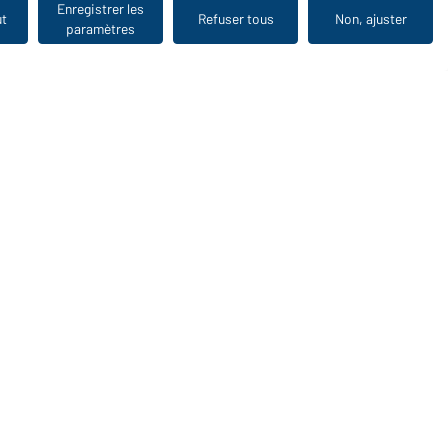
Enregistrer les
ut
Refuser tous
Non, ajuster
paramètres
Vu en dernier
WORKWEAR COLLECTION
Le choix idéal pour les professionnels : découvrir la
collection !
CORPORATE WORKWEAR
Grande présentation pour les entreprises : Découvrir le
catalogue !