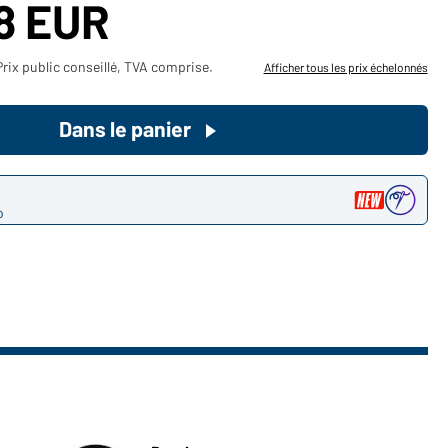
18 EUR
Devenez client maintenant!
rix public conseillé, TVA comprise.
Afficher tous les prix échelonnés
Voudriez-vous acheter des
produits pour votre besoin privé?
Dans le panier
Chemin d'accès au shop des
clients finaux
o