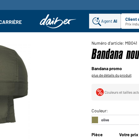
Client
Agent
AI
CARRIÈRE
u
se : Ouvrir le sous-menu
Prix ind
Numéro d'article: MB041
Bandana nou
Bandana promo
plus de détails du produit
Couleurs et tailles ac
Pièce
Votre prix