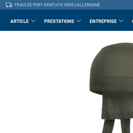
FRAIS DE PORT GRATUITS VERS L'ALLEMAGNE
ARTICLE
PRESTATIONS
ENTREPRISE
l'article : Ouvrir le sous-menu
Perfectionnement : ouvrir le sous-men
L'entrepri