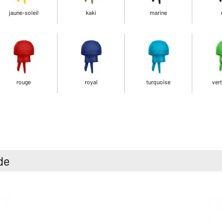
jaune-soleil
kaki
marine
rouge
royal
turquoise
vert
de