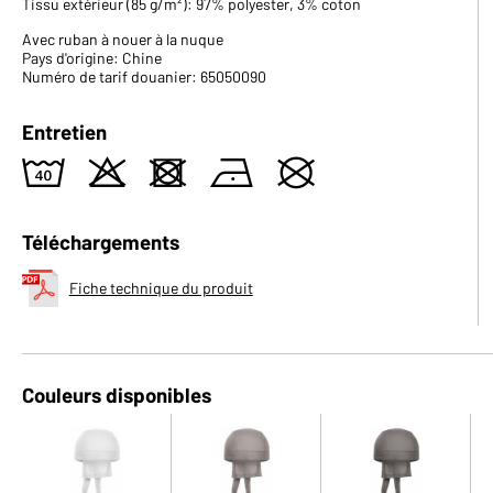
Tissu extérieur (85 g/m²): 97% polyester, 3% coton
Avec ruban à nouer à la nuque
Pays d'origine: Chine
Numéro de tarif douanier: 65050090
Entretien
8
o
d
n
U
Téléchargements
Fiche technique du produit
Couleurs disponibles