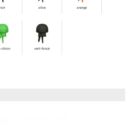
noir
olive
orange
-citron
vert-foncé