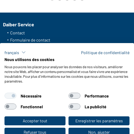
Daiber Service
Contact
Formulaire de contact
Frais de transport
français
Politique de confidentialité
FAQ / Manuel d' utilisation
Nous utilisons des cookies
Vérifier le stock
Nous pouvons les placer pour analyser les données de nos visiteurs, améliorer
Reporting system according to whistleblower protection act
notre site Web, afficher un contenu personnalisé et vous faire vivre une expérience
inoubliable. Pour plus d'informations sur les cookies que nous utilisons, ouvrez les
Fonctions et entretien
paramètres.
Caractéristiques du produit
Nécessaire
Performance
Conseils d'entretien
Tailles
Fonctionnel
La publicité
Couleurs
Accepter tout
Enregistrer les paramètres
Vers la boutique pour particuliers
WORKWEAR COLLECTION
Refuser tous
Non, ajuster