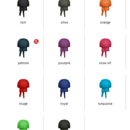
noir
olive
orange
pétrole
pourpre
rose-vif
rouge
royal
turquoise