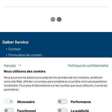
Daiber Service
Contact
Formulaire de contact
Frais de transport
français
Politique de confidentialité
FAQ / Manuel d' utilisation
Nous utilisons des cookies
Vérifier le stock
Nous pouvons les placer pour analyser les données de nos visiteurs, améliorer
Reporting system according to whistleblower protection act
notre site Web, afficher un contenu personnalisé et vous faire vivre une expérience
inoubliable. Pour plus d'informations sur les cookies que nous utilisons, ouvrez les
Fonctions et entretien
paramètres.
Caractéristiques du produit
Nécessaire
Performance
Conseils d'entretien
Tailles
Fonctionnel
La publicité