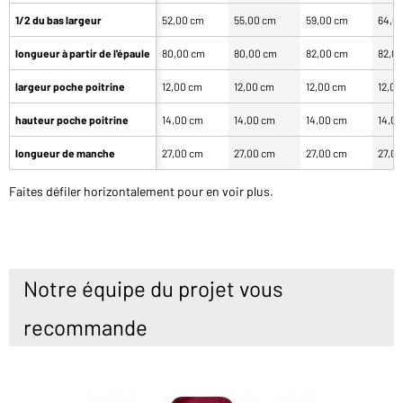
1/2 du bas largeur
52,00 cm
55,00 cm
59,00 cm
64,0
longueur à partir de l'épaule
80,00 cm
80,00 cm
82,00 cm
82,0
largeur poche poitrine
12,00 cm
12,00 cm
12,00 cm
12,0
hauteur poche poitrine
14,00 cm
14,00 cm
14,00 cm
14,0
longueur de manche
27,00 cm
27,00 cm
27,00 cm
27,0
Faites défiler horizontalement pour en voir plus.
Notre équipe du projet vous
recommande