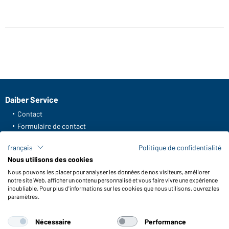
Daiber Service
Contact
Formulaire de contact
Frais de transport
français
Politique de confidentialité
FAQ / Manuel d' utilisation
Nous utilisons des cookies
Vérifier le stock
Nous pouvons les placer pour analyser les données de nos visiteurs, améliorer
Reporting system according to whistleblower protection act
notre site Web, afficher un contenu personnalisé et vous faire vivre une expérience
inoubliable. Pour plus d'informations sur les cookies que nous utilisons, ouvrez les
Fonctions et entretien
paramètres.
Caractéristiques du produit
Nécessaire
Performance
Conseils d'entretien