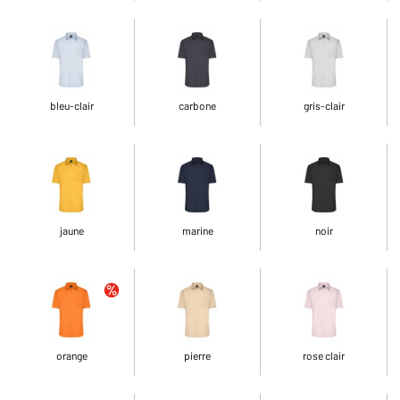
bleu-clair
carbone
gris-clair
jaune
marine
noir
orange
pierre
rose clair