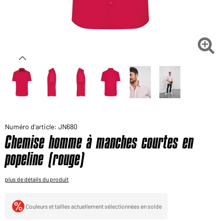
Voudriez-vous acheter des produits pour votre besoin
privé?
Chemin d'accès au shop des clients finaux

Numéro d'article: JN680
Chemise homme à manches courtes en
popeline (rouge)
plus de détails du produit
Couleurs et tailles actuellement sélectionnées en solde