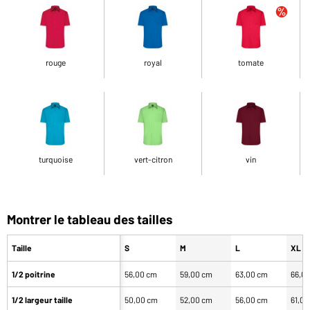
rouge
royal
tomate
turquoise
vert-citron
vin
Montrer le tableau des tailles
Taille
S
M
L
XL
1/2 poitrine
56,00 cm
59,00 cm
63,00 cm
66,0
1/2 largeur taille
50,00 cm
52,00 cm
56,00 cm
61,0