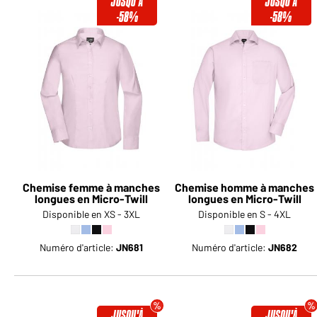
JUSQU'À
JUSQU'À
-58%
-58%
Chemise femme à manches
Chemise homme à manches
longues en Micro-Twill
longues en Micro-Twill
Disponible en XS - 3XL
Disponible en S - 4XL
Numéro d'article:
JN681
Numéro d'article:
JN682
JUSQU'À
JUSQU'À