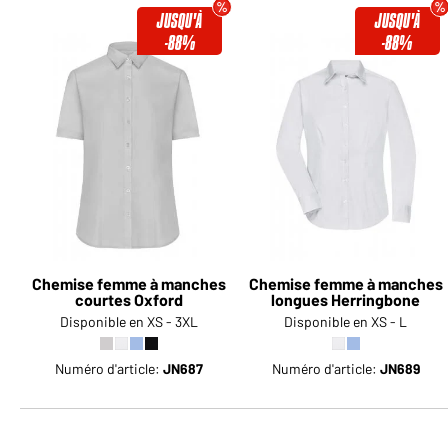
JUSQU'À
JUSQU'À
-88%
-88%
Chemise femme à manches
Chemise femme à manches
courtes Oxford
longues Herringbone
Disponible en XS - 3XL
Disponible en XS - L
Numéro d'article:
JN687
Numéro d'article:
JN689