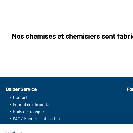
Nos chemises et chemisiers sont fabriq
Daiber Service
Fo
Contact
Formulaire de contact
Frais de transport
FAQ / Manuel d' utilisation
Vérifier le stock
Reporting system according to
français