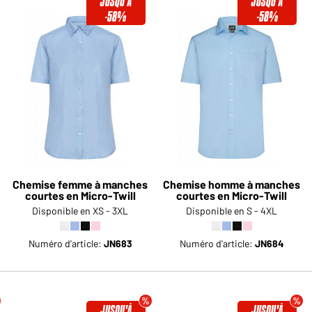
JUSQU'À
JUSQU'À
-58%
-58%
Chemise femme à manches
Chemise homme à manches
courtes en Micro-Twill
courtes en Micro-Twill
Disponible en XS - 3XL
Disponible en S - 4XL
Numéro d'article:
JN683
Numéro d'article:
JN684
JUSQU'À
JUSQU'À