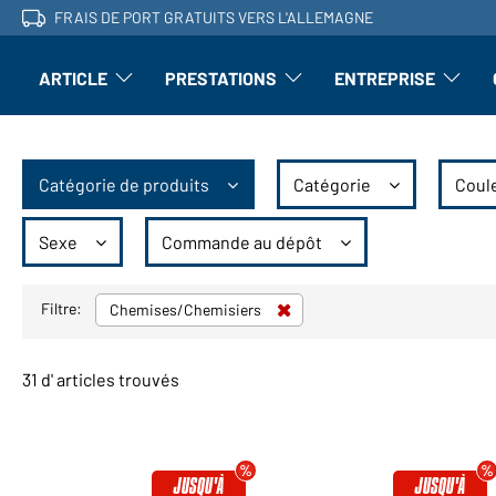
FRAIS DE PORT GRATUITS VERS L'ALLEMAGNE
ARTICLE
PRESTATIONS
ENTREPRISE
l'article : Ouvrir le sous-menu
Perfectionnement : ouvrir le sous-men
L'entrepri
Catégorie de produits
Catégorie
Coul
Sexe
Commande au dépôt
Filtre:
Chemises/Chemisiers
31 d' articles trouvés
JUSQU'À
JUSQU'À