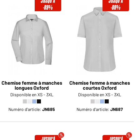
JUSQU'À
JUSQU'À
-89%
-88%
Chemise femme à manches
Chemise femme à manches
longues Oxford
courtes Oxford
Disponible en XS - 3XL
Disponible en XS - 3XL
Numéro d'article:
JN685
Numéro d'article:
JN687
JUSQU'À
JUSQU'À