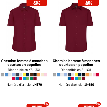
-58%
-58%
Devenez client maintenant!
Voudriez-vous acheter des
produits pour votre besoin privé?
Chemin d'accès au shop des
clients finaux
Chemise femme à manches
Chemise homme à manches
courtes en popeline
courtes en popeline
Disponible en XS - 3XL
Disponible en S - 4XL
Numéro d'article:
JN679
Numéro d'article:
JN680