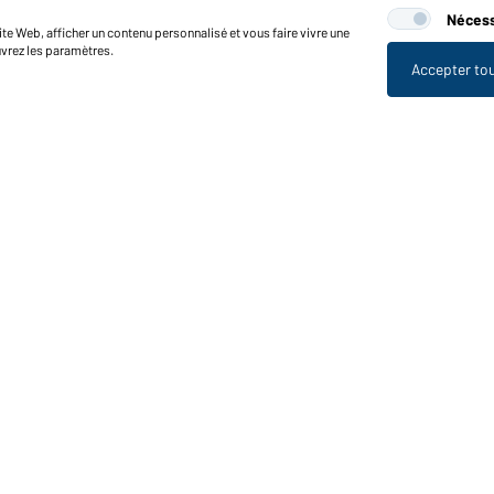
Nécess
te Web, afficher un contenu personnalisé et vous faire vivre une
uvrez les paramètres.
Accepter to
nctions et entretien
Caractéristiques du produit
Conseils d'entretien
Tailles
Couleurs