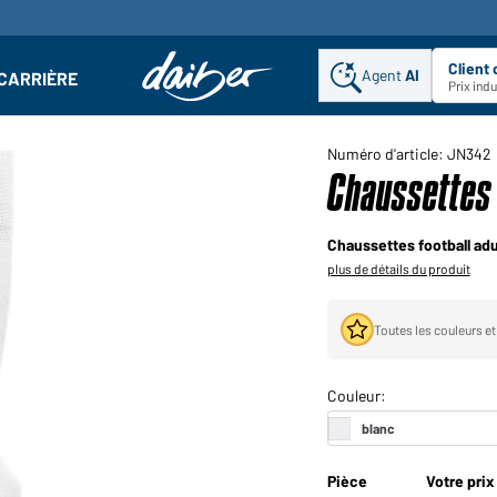
Client
Agent
AI
CARRIÈRE
u
se : Ouvrir le sous-menu
Prix ind
Numéro d'article: JN342
Chaussettes 
Chaussettes football adu
plus de détails du produit
Toutes les couleurs et
Pièce
Votre prix