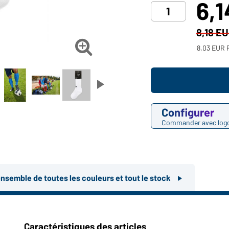
6,
8,18 E

8,03 EUR P
Configurer
Commander avec log
ensemble de toutes les couleurs et tout le stock
Caractéristiques des articles