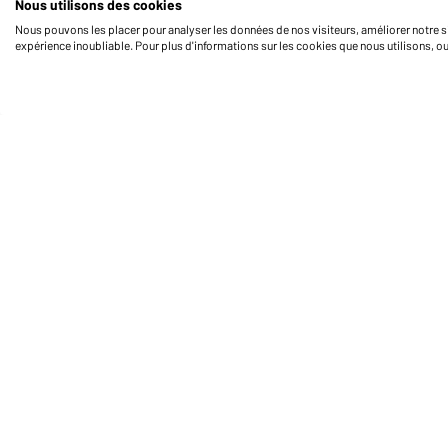
Nous utilisons des cookies
Nous pouvons les placer pour analyser les données de nos visiteurs, améliorer notre si
expérience inoubliable. Pour plus d'informations sur les cookies que nous utilisons, o
Daiber Service
Fo
Contact
Formulaire de contact
Frais de transport
FAQ / Manuel d' utilisation
Vérifier le stock
Reporting system according to
whistleblower protection act