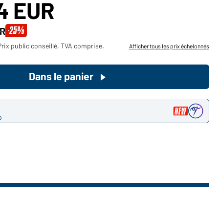
14 EUR
Devenez client maintenant!
-25%
UR
Voudriez-vous acheter des
rix public conseillé, TVA comprise.
Afficher tous les prix échelonnés
produits pour votre besoin privé?
Chemin d'accès au shop des
Dans le panier
clients finaux
o