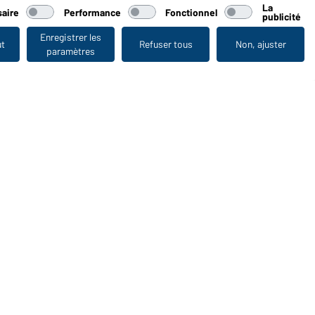
La
aire
Performance
Fonctionnel
publicité
Enregistrer les
ut
Refuser tous
Non, ajuster
paramètres
Vu en dernier
WORKWEAR COLLECTION
Le choix idéal pour les professionnels : découvrir la
collection !
CORPORATE WORKWEAR
Grande présentation pour les entreprises : Découvrir le
catalogue !