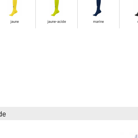
jaune
jaune-acide
marine
de