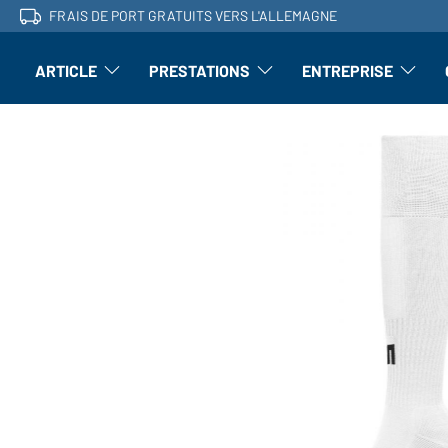
FRAIS DE PORT GRATUITS VERS L'ALLEMAGNE
ARTICLE
PRESTATIONS
ENTREPRISE
l'article : Ouvrir le sous-menu
Perfectionnement : ouvrir le sous-men
L'entrepri