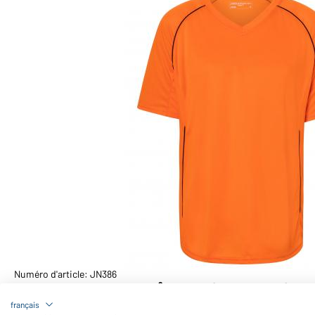
Numéro d'article: JN386
Maillot polyester 135 g/m² homme (orange/noir)
français