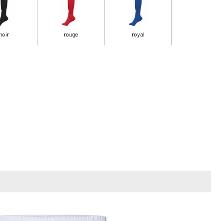
noir
rouge
royal