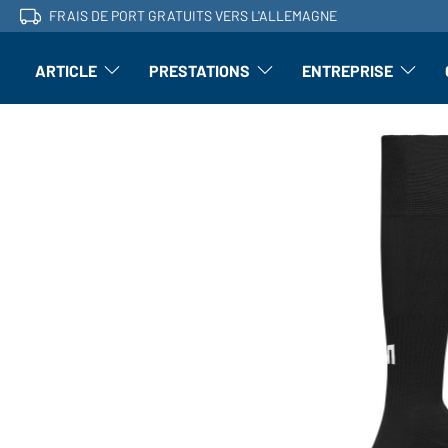
FRAIS DE PORT GRATUITS VERS L'ALLEMAGNE
ARTICLE
PRESTATIONS
ENTREPRISE
l'article : Ouvrir le sous-menu
Perfectionnement : ouvrir le sous-men
L'entrepri