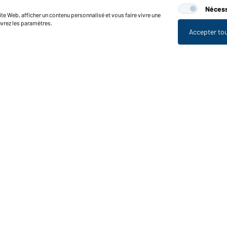
Nécess
te Web, afficher un contenu personnalisé et vous faire vivre une
uvrez les paramètres.
Accepter to
nctions et entretien
Caractéristiques du produit
Conseils d'entretien
Tailles
Couleurs