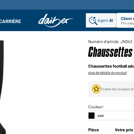
Client
Agent
AI
CARRIÈRE
u
se : Ouvrir le sous-menu
Prix ind
Numéro d'article: JN342
Chaussettes 
Chaussettes football adu
plus de détails du produit
Toutes les couleurs et
Pièce
Votre prix