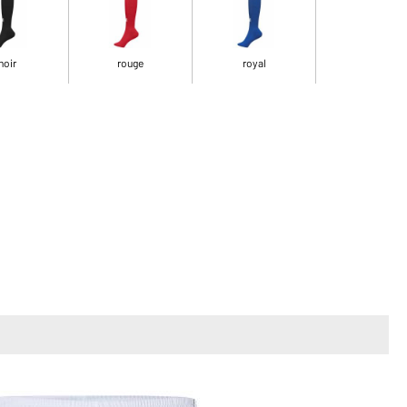
noir
rouge
royal