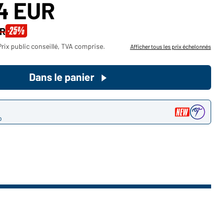
14 EUR
Devenez client maintenant!
-25%
UR
Voudriez-vous acheter des
rix public conseillé, TVA comprise.
Afficher tous les prix échelonnés
produits pour votre besoin privé?
Chemin d'accès au shop des
Dans le panier
clients finaux
o