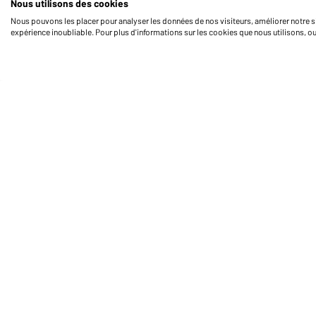
Nous utilisons des cookies
Nous pouvons les placer pour analyser les données de nos visiteurs, améliorer notre si
expérience inoubliable. Pour plus d'informations sur les cookies que nous utilisons, o
Daiber Service
Fo
Contact
Formulaire de contact
Frais de transport
FAQ / Manuel d' utilisation
Vérifier le stock
Reporting system according to
whistleblower protection act