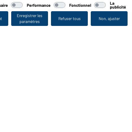
La
aire
Performance
Fonctionnel
publicité
Enregistrer les
ut
Refuser tous
Non, ajuster
paramètres
Vu en dernier
WORKWEAR COLLECTION
Le choix idéal pour les professionnels : découvrir la
collection !
CORPORATE WORKWEAR
Grande présentation pour les entreprises : Découvrir le
catalogue !