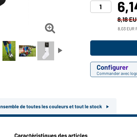
6,
8,18 E

8,03 EUR P
Configurer
Commander avec log
ensemble de toutes les couleurs et tout le stock
Caractéristiques des articles