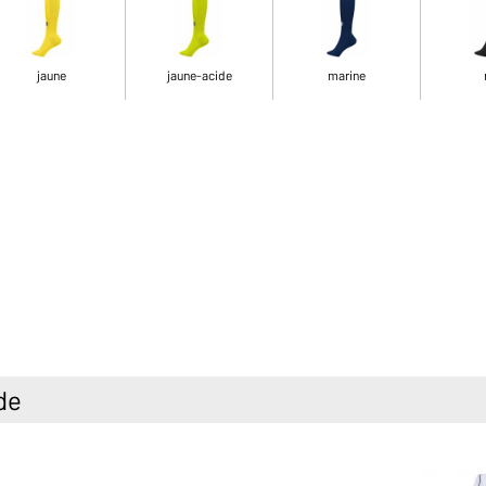
jaune
jaune-acide
marine
de