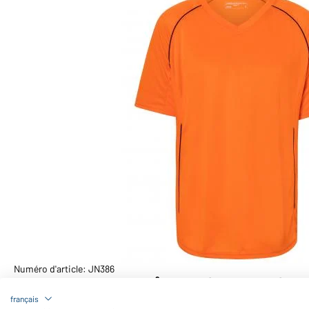
Numéro d'article: JN386
Maillot polyester 135 g/m² homme (orange/noir)
français