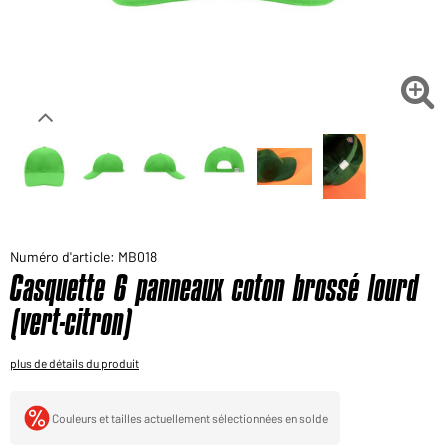
Voudriez-vous acheter des produits pour votre besoin
privé?
Chemin d'accès au shop des clients finaux

Numéro d'article: MB018
Casquette 6 panneaux coton brossé lourd
(vert-citron)
plus de détails du produit
Couleurs et tailles actuellement sélectionnées en solde