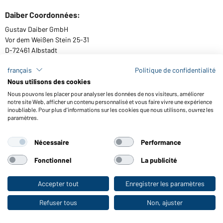
Daiber Coordonnées:
Gustav Daiber GmbH
Vor dem Weißen Stein 25-31
D-72461 Albstadt
français
Politique de confidentialité
Nous utilisons des cookies
Télécharger ou commander catalogues
Nous pouvons les placer pour analyser les données de nos visiteurs, améliorer
notre site Web, afficher un contenu personnalisé et vous faire vivre une expérience
Lien aux catalogues
inoubliable. Pour plus d'informations sur les cookies que nous utilisons, ouvrez les
paramètres.
Nécessaire
Performance
Conditions générales
Mentions légales
Protection des données
Paramètre de cookies
Accessibilité
Fonctionnel
La publicité
© 2026 Daiber
Accepter tout
Enregistrer les paramètres
Vers la boutique pour particuliers
Refuser tous
Non, ajuster