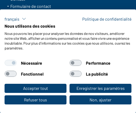
Formulaire de contact
Frais de transport
français
Politique de confidentialité
FAQ / Manuel d' utilisation
Nous utilisons des cookies
Vérifier le stock
Nous pouvons les placer pour analyser les données de nos visiteurs, améliorer
Reporting system according to whistleblower protection act
notre site Web, afficher un contenu personnalisé et vous faire vivre une expérience
inoubliable. Pour plus d'informations sur les cookies que nous utilisons, ouvrez les
Fonctions et entretien
paramètres.
Caractéristiques du produit
Nécessaire
Performance
Conseils d'entretien
Tailles
Fonctionnel
La publicité
Couleurs
Accepter tout
Enregistrer les paramètres
Vers la boutique pour particuliers
WORKWEAR COLLECTION
Refuser tous
Non, ajuster
Le choix idéal pour les professionnels :
découvrir la collection !
CORPORATE WORKWEAR