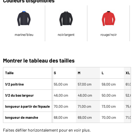
Couleurs disponibles
marine/bleu
noir/argent
rouge/noir
Montrer le tableau des tailles
Taille
S
M
L
XL
1/2 poitrine
55,00 cm
57,00 cm
59,00 cm
61,0
1/2 du bas largeur
46,00 cm
48,00 cm
50,00 cm
52,0
longueur à partir de l'épaule
70,00 cm
71,00 cm
73,00 cm
75,0
longueur de manche
68,00 cm
69,00 cm
70,00 cm
71,0
Faites défiler horizontalement pour en voir plus.