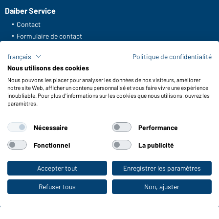
Daiber Service
Contact
Formulaire de contact
Frais de transport
français
Politique de confidentialité
FAQ / Manuel d' utilisation
Nous utilisons des cookies
Vérifier le stock
Nous pouvons les placer pour analyser les données de nos visiteurs, améliorer
Reporting system according to whistleblower protection act
notre site Web, afficher un contenu personnalisé et vous faire vivre une expérience
inoubliable. Pour plus d'informations sur les cookies que nous utilisons, ouvrez les
Fonctions et entretien
paramètres.
Caractéristiques du produit
Nécessaire
Performance
Conseils d'entretien
Tailles
Fonctionnel
La publicité
Couleurs
Accepter tout
Enregistrer les paramètres
Vers la boutique pour particuliers
WORKWEAR COLLECTION
Refuser tous
Non, ajuster
Le choix idéal pour les professionnels :
découvrir la collection !