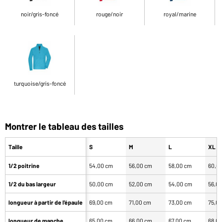
noir/gris-foncé
rouge/noir
royal/marine
turquoise/gris-foncé
Montrer le tableau des tailles
Taille
S
M
L
XL
1/2 poitrine
54,00 cm
56,00 cm
58,00 cm
60,0
1/2 du bas largeur
50,00 cm
52,00 cm
54,00 cm
56,0
longueur à partir de l'épaule
69,00 cm
71,00 cm
73,00 cm
75,0
longueur de manche
65,00 cm
66,00 cm
67,00 cm
68,0