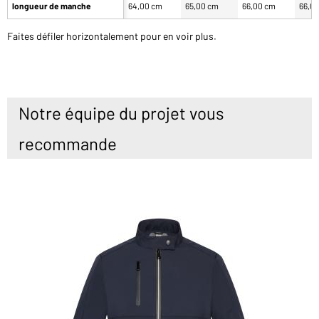
longueur de manche
64,00 cm
65,00 cm
66,00 cm
66,0
Faites défiler horizontalement pour en voir plus.
Notre équipe du projet vous
recommande