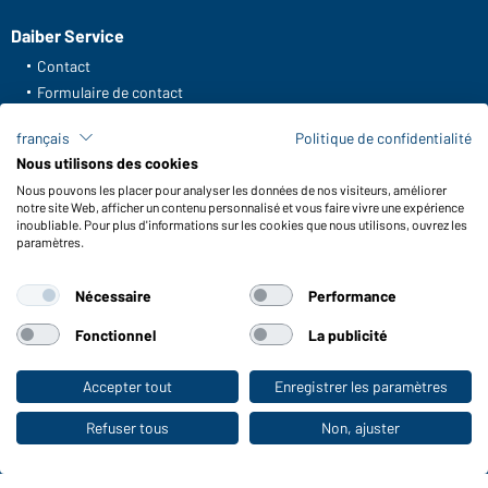
Daiber Service
Contact
Formulaire de contact
Frais de transport
français
Politique de confidentialité
FAQ / Manuel d' utilisation
Nous utilisons des cookies
Vérifier le stock
Nous pouvons les placer pour analyser les données de nos visiteurs, améliorer
Reporting system according to whistleblower protection act
notre site Web, afficher un contenu personnalisé et vous faire vivre une expérience
inoubliable. Pour plus d'informations sur les cookies que nous utilisons, ouvrez les
Fonctions et entretien
paramètres.
Caractéristiques du produit
Nécessaire
Performance
Conseils d'entretien
Tailles
Fonctionnel
La publicité
Couleurs
Accepter tout
Enregistrer les paramètres
Vers la boutique pour particuliers
WORKWEAR COLLECTION
Refuser tous
Non, ajuster
Le choix idéal pour les professionnels :
découvrir la collection !