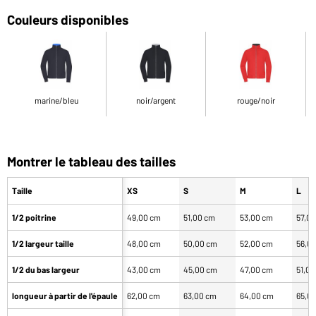
Couleurs disponibles
marine/bleu
noir/argent
rouge/noir
Montrer le tableau des tailles
Taille
XS
S
M
L
1/2 poitrine
49,00 cm
51,00 cm
53,00 cm
57,0
1/2 largeur taille
48,00 cm
50,00 cm
52,00 cm
56,0
1/2 du bas largeur
43,00 cm
45,00 cm
47,00 cm
51,0
longueur à partir de l'épaule
62,00 cm
63,00 cm
64,00 cm
65,0