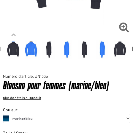
Voudriez-vous acheter des produits pour votre besoin
privé?
Chemin d'accès au shop des clients finaux

Numéro d'article: JN1335
Blouson pour femmes (marine/bleu)
plus de détails du produit