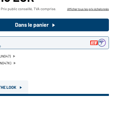
Devenez client maintenant!
Prix public conseillé, TVA comprise.
Afficher tous les prix échelonnés
Voudriez-vous acheter des
Dans le panier
produits pour votre besoin privé?
Chemin d'accès au shop des
clients finaux
o
(JN047)
JN047K)
THE LOOK