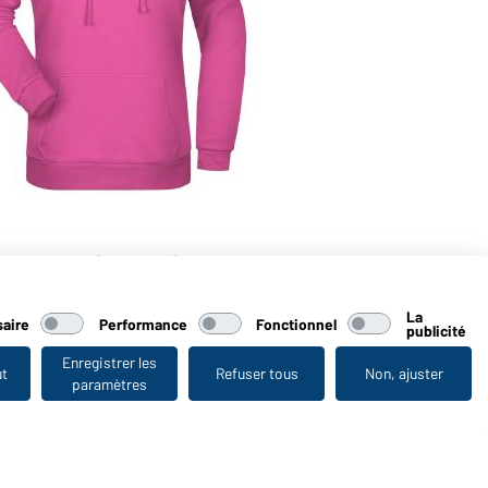
mo femme (rose-vif)
La
aire
Performance
Fonctionnel
publicité
Enregistrer les
ut
Refuser tous
Non, ajuster
paramètres
Vu en dernier