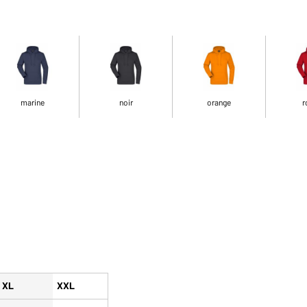
marine
noir
orange
r
XL
XXL