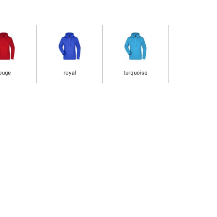
ouge
royal
turquoise