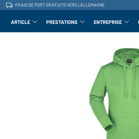
FRAIS DE PORT GRATUITS VERS L'ALLEMAGNE
ARTICLE
PRESTATIONS
ENTREPRISE
l'article : Ouvrir le sous-menu
Perfectionnement : ouvrir le sous-men
L'entrepri