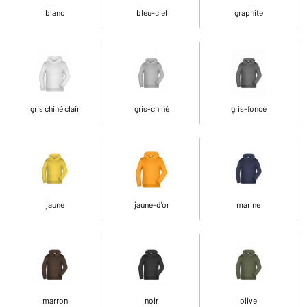
blanc
bleu-ciel
graphite
gris chiné clair
gris-chiné
gris-foncé
jaune
jaune-d'or
marine
marron
noir
olive