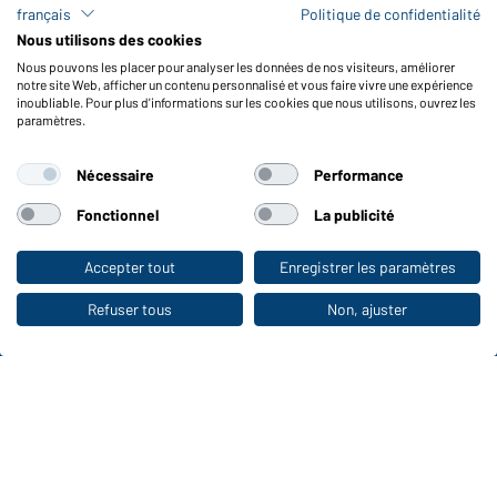
français
Politique de confidentialité
FAQ / Manuel d' utilisation
Nous utilisons des cookies
Vérifier le stock
Nous pouvons les placer pour analyser les données de nos visiteurs, améliorer
Reporting system according to whistleblower protection act
notre site Web, afficher un contenu personnalisé et vous faire vivre une expérience
inoubliable. Pour plus d'informations sur les cookies que nous utilisons, ouvrez les
Fonctions et entretien
paramètres.
Caractéristiques du produit
Nécessaire
Performance
Conseils d'entretien
Tailles
Fonctionnel
La publicité
Couleurs
Accepter tout
Enregistrer les paramètres
Vers la boutique pour particuliers
WORKWEAR COLLECTION
Refuser tous
Non, ajuster
Le choix idéal pour les professionnels :
découvrir la collection !
CORPORATE WORKWEAR
Grande présentation pour les entreprises :
Découvrir le catalogue !