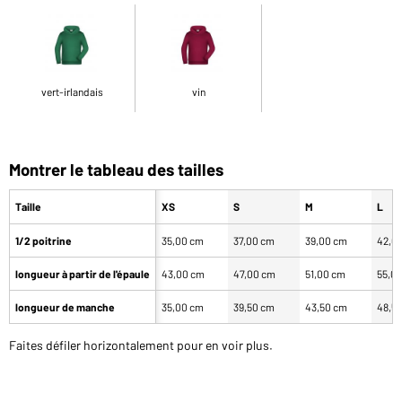
vert-irlandais
vin
Montrer le tableau des tailles
Taille
XS
S
M
L
1/2 poitrine
35,00 cm
37,00 cm
39,00 cm
42,0
longueur à partir de l'épaule
43,00 cm
47,00 cm
51,00 cm
55,0
longueur de manche
35,00 cm
39,50 cm
43,50 cm
48,5
Faites défiler horizontalement pour en voir plus.