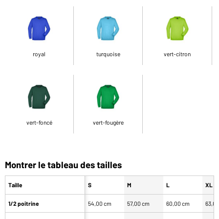
royal
turquoise
vert-citron
vert-foncé
vert-fougère
Montrer le tableau des tailles
Taille
S
M
L
XL
1/2 poitrine
54,00 cm
57,00 cm
60,00 cm
63,0