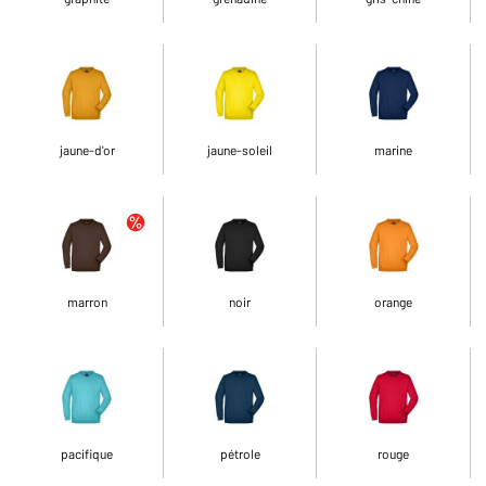
jaune-d'or
jaune-soleil
marine
marron
noir
orange
pacifique
pétrole
rouge