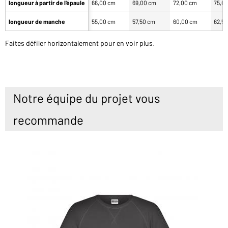
longueur à partir de l'épaule
66,00 cm
69,00 cm
72,00 cm
75,0
longueur de manche
55,00 cm
57,50 cm
60,00 cm
62,5
Faites défiler horizontalement pour en voir plus.
Notre équipe du projet vous
recommande