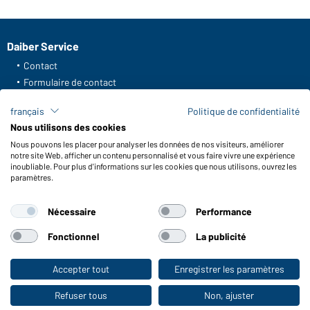
Daiber Service
Contact
Formulaire de contact
Frais de transport
français
Politique de confidentialité
FAQ / Manuel d' utilisation
Nous utilisons des cookies
Vérifier le stock
Nous pouvons les placer pour analyser les données de nos visiteurs, améliorer
Reporting system according to whistleblower protection act
notre site Web, afficher un contenu personnalisé et vous faire vivre une expérience
inoubliable. Pour plus d'informations sur les cookies que nous utilisons, ouvrez les
Fonctions et entretien
paramètres.
Caractéristiques du produit
Nécessaire
Performance
Conseils d'entretien
Tailles
Fonctionnel
La publicité
Couleurs
Accepter tout
Enregistrer les paramètres
Vers la boutique pour particuliers
WORKWEAR COLLECTION
Refuser tous
Non, ajuster
Le choix idéal pour les professionnels :