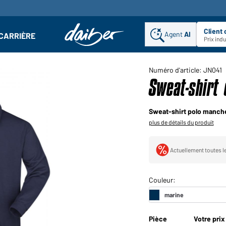
Client
Agent
AI
CARRIÈRE
u
se : Ouvrir le sous-menu
Prix ind
Numéro d'article: JN041
Sweat-shirt 
Sweat-shirt polo manch
plus de détails du produit
Actuellement toutes le
Pièce
Votre prix