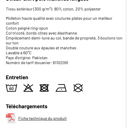
Tissu extérieur (300 g/m²): 80% coton, 20% polyester
Molleton haute qualité avec coutures plates pour un meilleur
confort
Coton peigné ring-spun
Col tricoté, bords côtes avec élasthanne
Empiècement demi-lune au col, bande de propreté, 3 boutons ton
sur ton
Double couture aux épaules et manches
Lavable à 60°C
Pays d'origine: Pakistan
Numéro de tarif douanier: 61102091
Entretien
4
o
d
n
U
Téléchargements
Fiche technique du produit