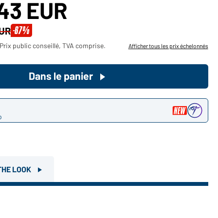
,43 EUR
Devenez client maintenant!
-67%
EUR
Voudriez-vous acheter des
Prix public conseillé, TVA comprise.
Afficher tous les prix échelonnés
produits pour votre besoin privé?
Chemin d'accès au shop des
Dans le panier
clients finaux
o
THE LOOK