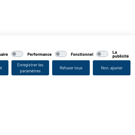
La
aire
Performance
Fonctionnel
publicité
Enregistrer les
ut
Refuser tous
Non, ajuster
paramètres
Vu en dernier
WORKWEAR COLLECTION
Le choix idéal pour les professionnels : découvrir la
collection !