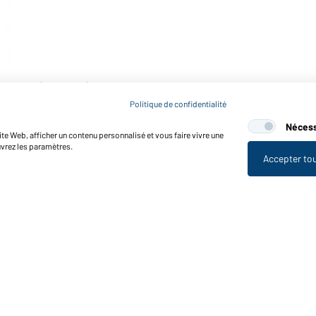
itrine (marron)
Politique de confidentialité
Nécess
te Web, afficher un contenu personnalisé et vous faire vivre une
uvrez les paramètres.
Accepter to
nctions et entretien
Caractéristiques du produit
Conseils d'entretien
Tailles