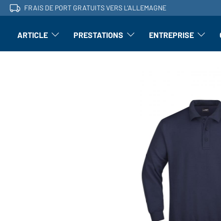
FRAIS DE PORT GRATUITS VERS L'ALLEMAGNE
ARTICLE
PRESTATIONS
ENTREPRISE
l'article : Ouvrir le sous-menu
Perfectionnement : ouvrir le sous-men
L'entrepri