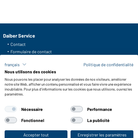
Daiber Service
Contact
Formulaire de contact
Frais de transport
français
Politique de confidentialité
FAQ / Manuel d' utilisation
Nous utilisons des cookies
Vérifier le stock
Nous pouvons les placer pour analyser les données de nos visiteurs, améliorer
Reporting system according to whistleblower protection act
notre site Web, afficher un contenu personnalisé et vous faire vivre une expérience
inoubliable. Pour plus d'informations sur les cookies que nous utilisons, ouvrez les
Fonctions et entretien
paramètres.
Caractéristiques du produit
Nécessaire
Performance
Conseils d'entretien
Tailles
Fonctionnel
La publicité
Couleurs
Accepter tout
Enregistrer les paramètres
Vers la boutique pour particuliers