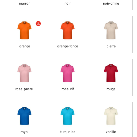
marron
noir
noir-chiné
orange
orange-foncé
pierre
rose-pastel
rose-vif
rouge
royal
turquoise
vanille