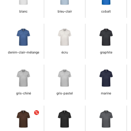
blanc
bleu-clair
cobalt
denim-clair-mélange
écru
graphite
gris-chiné
gris-pastel
marine