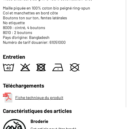
Maille piquée en 100% coton bio peigné ring-spun
Col et manchettes en bord côte
Boutons ton sur ton, fentes latérales
No etiquette
8009 : cintré, 4 boutons
8010 : 2 boutons
Pays d'origine: Bangladesh
Numéro de tarif douanier: 61051000
Entretien
8
o
d
n
U
Téléchargements
Fiche technique du produit
Caractéristiques des articles
Broderie
Cet article peut être brodé.