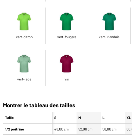
vert-citron
vert-fougère
vert-irlandais
vert-jade
vin
Montrer le tableau des tailles
Taille
S
M
L
XL
1/2 poitrine
48,00 cm
52,00 cm
56,00 cm
60,0