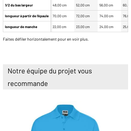
1/2 du bas largeur
48,00 cm
52,00 cm
56,00 cm
60,0
longueur à partir de l'épaule
70,00 cm
72,00 cm
74,00 cm
76,0
longueur de manche
22,00 cm
23,00 cm
24,00 cm
25,0
Faites défiler horizontalement pour en voir plus.
Notre équipe du projet vous
recommande