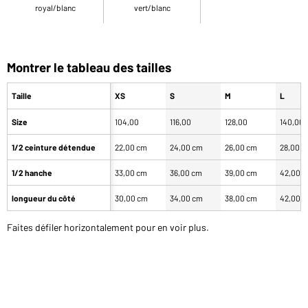
royal/blanc
vert/blanc
Montrer le tableau des tailles
Taille
XS
S
M
L
Size
104,00
116,00
128,00
140,00
1/2 ceinture détendue
22,00 cm
24,00 cm
26,00 cm
28,00 
1/2 hanche
33,00 cm
36,00 cm
39,00 cm
42,00 
longueur du côté
30,00 cm
34,00 cm
38,00 cm
42,00 
Faites défiler horizontalement pour en voir plus.