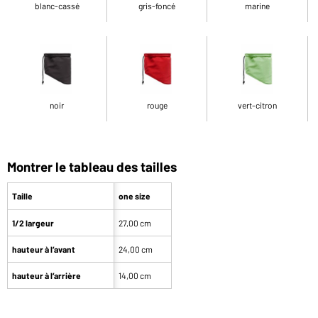
blanc-cassé
gris-foncé
marine
noir
rouge
vert-citron
Montrer le tableau des tailles
Taille
one size
1/2 largeur
27,00 cm
hauteur à l‘avant
24,00 cm
hauteur à l‘arrière
14,00 cm