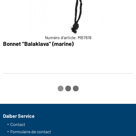
Numéro d'article: MB7618
Bonnet "Balaklava" (marine)
G
Daiber Service
Contact
Formulaire de contact