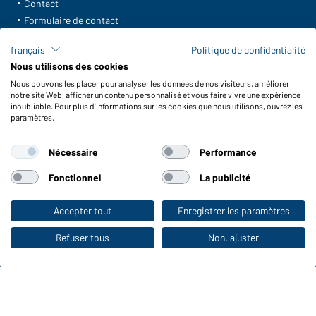
Contact
Formulaire de contact
Frais de transport
français
Politique de confidentialité
FAQ / Manuel d' utilisation
Nous utilisons des cookies
Vérifier le stock
Nous pouvons les placer pour analyser les données de nos visiteurs, améliorer
Reporting system according to whistleblower protection act
notre site Web, afficher un contenu personnalisé et vous faire vivre une expérience
inoubliable. Pour plus d'informations sur les cookies que nous utilisons, ouvrez les
Fonctions et entretien
paramètres.
Caractéristiques du produit
Nécessaire
Performance
Conseils d'entretien
Tailles
Fonctionnel
La publicité
Couleurs
Accepter tout
Enregistrer les paramètres
Vers la boutique pour particuliers
WORKWEAR COLLECTION
Refuser tous
Non, ajuster
Le choix idéal pour les professionnels :
découvrir la collection !
CORPORATE WORKWEAR