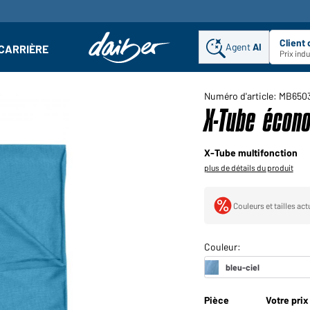
Client
Agent
AI
CARRIÈRE
u
se : Ouvrir le sous-menu
Prix ind
Numéro d'article: MB650
X-Tube écono
X-Tube multifonction
plus de détails du produit
Couleurs et tailles ac
Pièce
Votre prix