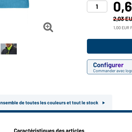
0,
2,03 E

1,00 EUR P
Configurer
Commander avec log
ensemble de toutes les couleurs et tout le stock
Caractéristiques des articles