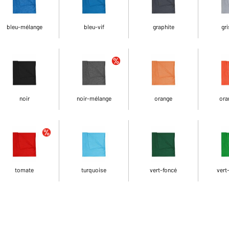
bleu-mélange
bleu-vif
graphite
gri
noir
noir-mélange
orange
ora
tomate
turquoise
vert-foncé
vert