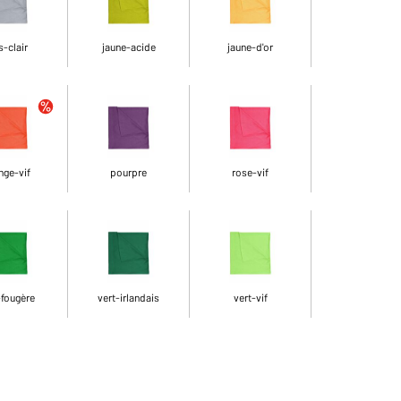
s-clair
jaune-acide
jaune-d'or
nge-vif
pourpre
rose-vif
-fougère
vert-irlandais
vert-vif