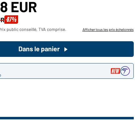
68 EUR
Devenez client maintenant!
-67%
UR
Voudriez-vous acheter des
rix public conseillé, TVA comprise.
Afficher tous les prix échelonnés
produits pour votre besoin privé?
Chemin d'accès au shop des
Dans le panier
clients finaux
o