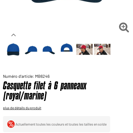
Voudriez-vous acheter des produits pour votre besoin
privé?
Chemin d'accès au shop des clients finaux

Numéro d'article: MB6246
Casquette filet à 6 panneaux
(royal/marine)
plus de détails du produit
Actuellement toutes les couleurs et toutes les tailles en solde