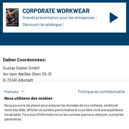
CORPORATE WORKWEAR
Grande présentation pour les entreprises :
Découvrir le catalogue !
Daiber Coordonnées:
Gustav Daiber GmbH
Vor dem Weißen Stein 25-31
D-72461 Albstadt
français
Politique de confidentialité
Nous utilisons des cookies
Télécharger ou commander catalogues
Nous pouvons les placer pour analyser les données de nos visiteurs, améliorer
notre site Web, afficher un contenu personnalisé et vous faire vivre une expérience
Lien aux catalogues
inoubliable. Pour plus d'informations sur les cookies que nous utilisons, ouvrez les
paramètres.