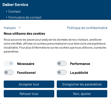
Daiber Service
Contact
Formulaire de contact
Frais de transport
français
Politique de confidentialité
FAQ / Manuel d' utilisation
Nous utilisons des cookies
Vérifier le stock
Nous pouvons les placer pour analyser les données de nos visiteurs, améliorer
Reporting system according to whistleblower protection act
notre site Web, afficher un contenu personnalisé et vous faire vivre une expérience
inoubliable. Pour plus d'informations sur les cookies que nous utilisons, ouvrez les
Fonctions et entretien
paramètres.
Caractéristiques du produit
Nécessaire
Performance
Conseils d'entretien
Tailles
Fonctionnel
La publicité
Couleurs
Accepter tout
Enregistrer les paramètres
Vers la boutique pour particuliers
WORKWEAR COLLECTION
Refuser tous
Non, ajuster
Le choix idéal pour les professionnels :
découvrir la collection !