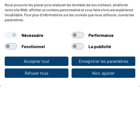
Nous pouvons les placer pour analyser les données de nos visiteurs, améliorer
Reporting system according to whistleblower protection act
notre site Web, afficher un contenu personnalisé et vous faire vivre une expérience
inoubliable. Pour plus d'informations sur les cookies que nous utilisons, ouvrez les
Fonctions et entretien
paramètres.
Caractéristiques du produit
Nécessaire
Performance
Conseils d'entretien
Tailles
Fonctionnel
La publicité
Couleurs
Accepter tout
Enregistrer les paramètres
Vers la boutique pour particuliers
WORKWEAR COLLECTION
Refuser tous
Non, ajuster
Le choix idéal pour les professionnels :
découvrir la collection !
CORPORATE WORKWEAR
Grande présentation pour les entreprises :
Découvrir le catalogue !