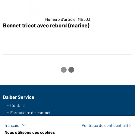
Numéro d'article: MB503
Bonnet tricot avec rebord (marine)
B
Daiber Service
Contact
Formulaire de contact
Frais de transport
français
Politique de confidentialité
FAQ / Manuel d' utilisation
Nous utilisons des cookies
Vérifier le stock