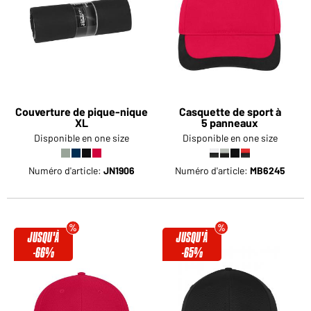
Voudriez-vous acheter des produits pour votre besoin
privé?
Chemin d'accès au shop des clients finaux
Couverture de pique-nique
Casquette de sport à
XL
5 panneaux
Disponible en one size
Disponible en one size
Numéro d'article:
JN1906
Numéro d'article:
MB6245
JUSQU'À
JUSQU'À
-66%
-65%