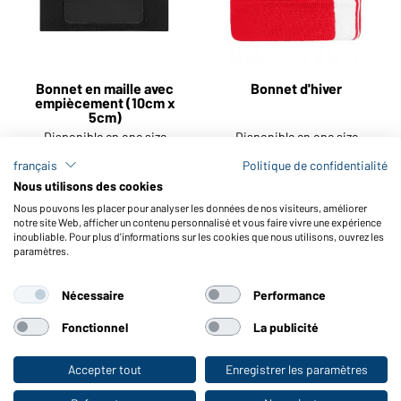
Bonnet en maille avec
Bonnet d'hiver
empiècement (10cm x
5cm)
Disponible en one size
Disponible en one size
français
Politique de confidentialité
Numéro d'article:
MB7403
Numéro d'article:
MB7405
Nous utilisons des cookies
Nous pouvons les placer pour analyser les données de nos visiteurs, améliorer
notre site Web, afficher un contenu personnalisé et vous faire vivre une expérience
inoubliable. Pour plus d'informations sur les cookies que nous utilisons, ouvrez les
paramètres.
JUSQU'À
-65%
Nécessaire
Performance
Fonctionnel
La publicité
Accepter tout
Enregistrer les paramètres
Vers la boutique pour particuliers